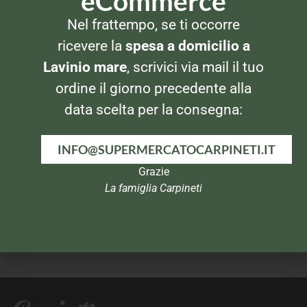
eCommerce
Nel frattempo, se ti occorre
OLIO EXTRAVERGINE
OLIO EXTRAVERGINE
Olio Extravergine Cirio 1lt
Arioli Olio Extra Vergine 1lt
ricevere la
spesa a domicilio a
Lavinio mare
, scrivici via mail il tuo
ordine il giorno precedente alla
data scelta per la consegna:
INFO@SUPERMERCATOCARPINETI.IT
Grazie
La famiglia Carpineti
OLIO EXTRAVERGINE
OLIO EXTRAVERGINE
Monini Olio Extravergine
Olio Extra Vergine d’Oliva
d’Oliva 1lt
Impero D.O.P. 750ml