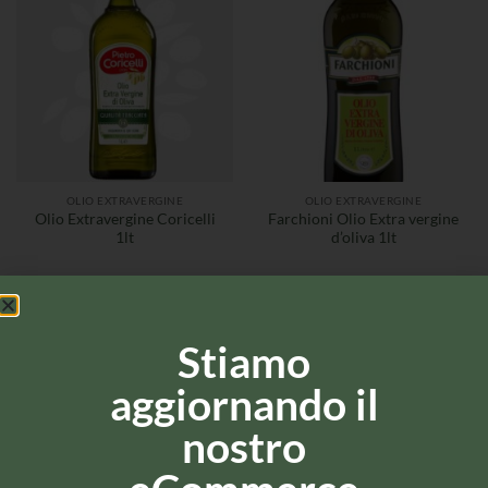
OLIO EXTRAVERGINE
OLIO EXTRAVERGINE
Olio Extravergine Coricelli
Farchioni Olio Extra vergine
1lt
d’oliva 1lt
Stiamo
aggiornando il
nostro