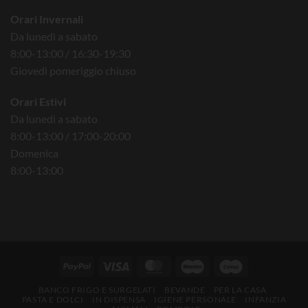
Orari Invernali
Da lunedì a sabato
8:00-13:00 / 16:30-19:30
Giovedì pomeriggio chiuso
Orari Estivi
Da lunedì a sabato
8:00-13:00 / 17:00-20:00
Domenica
8:00-13:00
BANCO FRIGO E SURGELATI
BEVANDE
PER LA CASA
PASTA E DOLCI
IN DISPENSA
IGIENE PERSONALE
INFANZIA