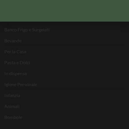
CATEGORIE PRODOTTI
Banco Frigo e Surgelati
Bevande
Per la Casa
Pasta e Dolci
In dispensa
Igiene Personale
Infanzia
Animali
Bombole