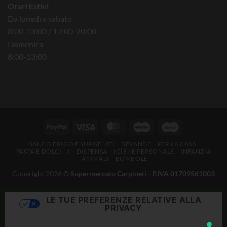
Orari Estivi
Da lunedì a sabato
8:00-13:00 / 17:00-20:00
Domenica
8:00-13:00
BANCO FRIGO E SURGELATI
BEVANDE
PER LA CASA
PASTA E DOLCI
IN DISPENSA
IGIENE PERSONALE
INFANZIA
ANIMALI
BOMBOLE
Copyright 2026 ©
Supermercato Carpineti - P.IVA 01709561003
LE TUE PREFERENZE RELATIVE ALLA
PRIVACY