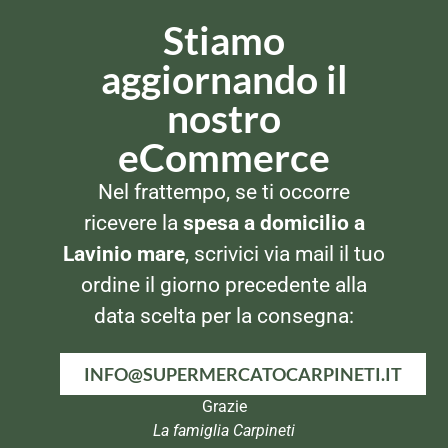
Stiamo
aggiornando il
nostro
eCommerce
INSETTICIDI E REPELLENTI
Nel frattempo, se ti occorre
Vape Derm Antipuntura
Spray 100ml
ricevere la
spesa a domicilio a
Lavinio mare
, scrivici via mail il tuo
ordine il giorno precedente alla
data scelta per la consegna:
Via Alla Marina, 29
INFO@SUPERMERCATOCARPINETI.IT
00042 – Anzio (RM)
Grazie
Tel: 069820269
La famiglia Carpineti