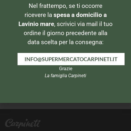
Nel frattempo, se ti occorre
PANNOLINI E SALVIETTE
PANNOLINI E SALVIETTE
Pampers Baby-Dry Midi
Pampers Progressi Newborn
ricevere la
spesa a domicilio a
Lavinio mare
, scrivici via mail il tuo
ordine il giorno precedente alla
data scelta per la consegna:
INFO@SUPERMERCATOCARPINETI.IT
Grazie
La famiglia Carpineti
PANNOLINI E SALVIETTE
PANNOLINI E SALVIETTE
Pampers Soleluna Mini
Pampers Progressi Midi