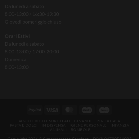
Da lunedì a sabato
8:00-13:00 / 16:30-19:30
Giovedì pomeriggio chiuso
Orari Estivi
Da lunedì a sabato
8:00-13:00 / 17:00-20:00
Domenica
8:00-13:00
BANCO FRIGO E SURGELATI
BEVANDE
PER LA CASA
PASTA E DOLCI
IN DISPENSA
IGIENE PERSONALE
INFANZIA
ANIMALI
BOMBOLE
Copyright 2026 ©
Supermercato Carpineti - P.IVA 01709561003