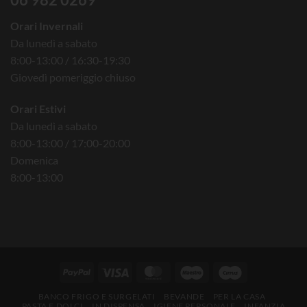
Orari Invernali
Da lunedì a sabato
8:00-13:00 / 16:30-19:30
Giovedì pomeriggio chiuso
Orari Estivi
Da lunedì a sabato
8:00-13:00 / 17:00-20:00
Domenica
8:00-13:00
BANCO FRIGO E SURGELATI
BEVANDE
PER LA CASA
PASTA E DOLCI
IN DISPENSA
IGIENE PERSONALE
INFANZIA