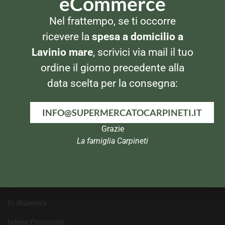
eCommerce
Nel frattempo, se ti occorre
Via Alla Marina, 29
ricevere la
spesa a domicilio a
00042 – Anzio (RM)
Lavinio mare
, scrivici via mail il tuo
Tel: 069820269
ordine il giorno precedente alla
data scelta per la consegna:
CATEGORIE PRODOTTI
INFO@SUPERMERCATOCARPINETI.IT
Banco Frigo e Surgelati
Grazie
La famiglia Carpineti
Bevande
Per la Casa
Pasta e Dolci
In dispensa
Igiene Personale