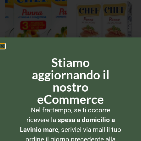
Stiamo
PANNA E BESCIAMELLA
PANNA E BESCIAMELLA
Parmalat Panna Salmone
Parmalat Panna Chef 3×125
aggiornando il
2×125
nostro
eCommerce
Nel frattempo, se ti occorre
ricevere la
spesa a domicilio a
Lavinio mare
, scrivici via mail il tuo
ordine il giorno precedente alla