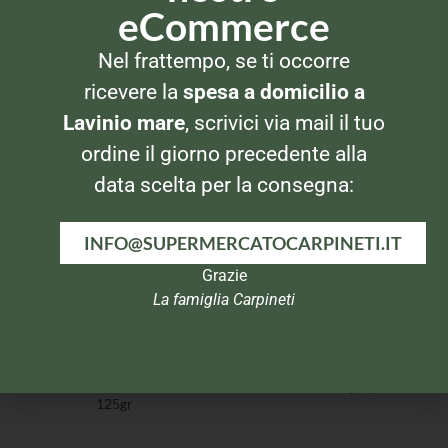
eCommerce
Nel frattempo, se ti occorre
LATTE, PANNA E BURRO
LATTE, PANNA E BURRO
Prealpi Burro a ridotto
Lurpak Burro Salato 250gr
ricevere la
spesa a domicilio a
colesterolo 250gr
Lavinio mare
, scrivici via mail il tuo
ordine il giorno precedente alla
data scelta per la consegna:
INFO@SUPERMERCATOCARPINETI.IT
Grazie
La famiglia Carpineti
LATTE, PANNA E BURRO
LATTE, PANNA E BURRO
Galbani Burro Santa Lucia
Tre Valli Panna Spray 250ml
125gr