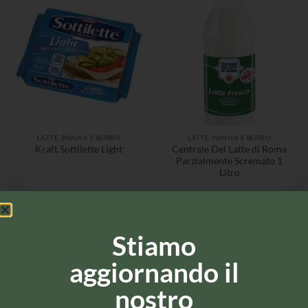
LATTE, PANNA E BURRO
LATTE, PANNA E BURRO
Centrale Del Latte di Roma
Kraft Sottilette Light
Parzialmente Scremato 1
Litro
Stiamo
aggiornando il
nostro