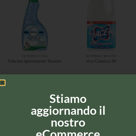
DETERSIVI CASA
DETERSIVI BUCATO
Febreze Igienizzante Tessuto
Ace Classica 3lt
Stiamo
aggiornando il
nostro
eCommerce