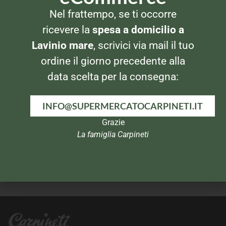
DETERSIVI CASA
DETERSIVI CASA
Nel frattempo, se ti occorre
Rio Casamia Bum Bum
Cif Vetri e Superfici
Lavanda 750ml
ricevere la
spesa a domicilio a
Lavinio mare
, scrivici via mail il tuo
ordine il giorno precedente alla
data scelta per la consegna:
INFO@SUPERMERCATOCARPINETI.IT
Grazie
La famiglia Carpineti
DETERSIVI CASA
DETERSIVI CASA
Soda Solvay
Ajax Expel 1lt