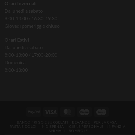
Orari Invernali
Da lunedì a sabato
8:00-13:00 / 16:30-19:30
Giovedì pomeriggio chiuso
Orari Estivi
Da lunedì a sabato
8:00-13:00 / 17:00-20:00
Domenica
8:00-13:00
BANCO FRIGO E SURGELATI
BEVANDE
PER LA CASA
PASTA E DOLCI
IN DISPENSA
IGIENE PERSONALE
INFANZIA
ANIMALI
BOMBOLE