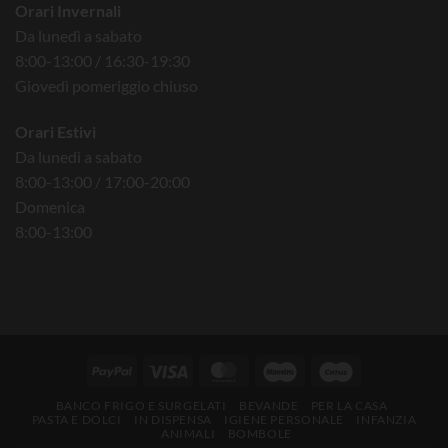
Orari Invernali
Da lunedì a sabato
8:00-13:00 / 16:30-19:30
Giovedì pomeriggio chiuso
Orari Estivi
Da lunedì a sabato
8:00-13:00 / 17:00-20:00
Domenica
8:00-13:00
BANCO FRIGO E SURGELATI
BEVANDE
PER LA CASA
PASTA E DOLCI
IN DISPENSA
IGIENE PERSONALE
INFANZIA
ANIMALI
BOMBOLE