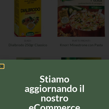
DADI
PIATTI PRONTI
Dialbrodo 250gr Classico
Knorr Minestrone con Pasta
Stiamo
aggiornando il
nostro
eCommerce