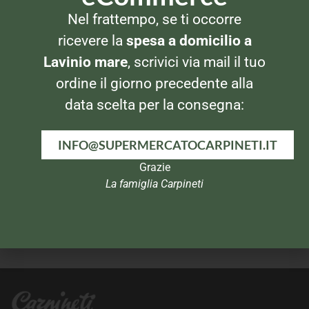
PIATTI PRONTI
PIATTI PRONTI
Star Brodo di Verdure
Knorr Minestra Arlecchino
Nel frattempo, se ti occorre
1000ml
ricevere la
spesa a domicilio a
Lavinio mare
, scrivici via mail il tuo
ordine il giorno precedente alla
data scelta per la consegna:
INFO@SUPERMERCATOCARPINETI.IT
Grazie
La famiglia Carpineti
PIATTI PRONTI
PIATTI PRONTI
Knorr Risotto Pomodoro e
Star Brodo di Carne Mista
Porcini
1000ml