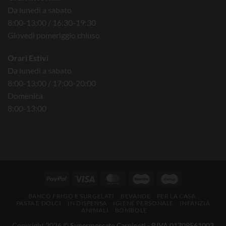
Da lunedì a sabato
8:00-13:00 / 16:30-19:30
Giovedì pomeriggio chiuso
Orari Estivi
Da lunedì a sabato
8:00-13:00 / 17:00-20:00
Domenica
8:00-13:00
BANCO FRIGO E SURGELATI
BEVANDE
PER LA CASA
PASTA E DOLCI
IN DISPENSA
IGIENE PERSONALE
INFANZIA
ANIMALI
BOMBOLE
Copyright 2026 ©
Supermercato Carpineti - P.IVA 01709561003