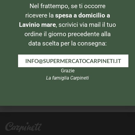
Nel frattempo, se ti occorre
RISO E ALTRI CEREALI
RISO E ALTRI CEREALI
Gallo Riso Venere – 500gr
Riso Scotti Arborio – 1kg
ricevere la
spesa a domicilio a
Lavinio mare
, scrivici via mail il tuo
ordine il giorno precedente alla
data scelta per la consegna:
INFO@SUPERMERCATOCARPINETI.IT
Grazie
La famiglia Carpineti
RISO E ALTRI CEREALI
RISO E ALTRI CEREALI
Riso Uncle Ben’s
Riso Gallo Blond – 1 Kg