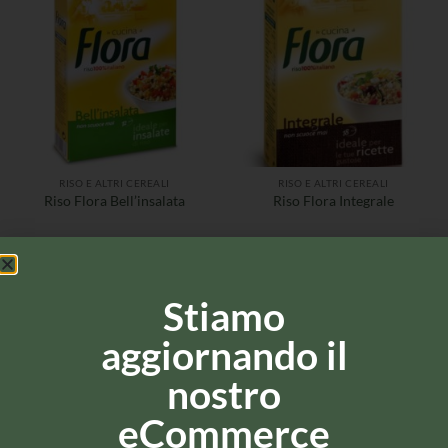
RISO E ALTRI CEREALI
RISO E ALTRI CEREALI
Riso Flora Bell’insalata
Riso Flora Integrale
Stiamo
aggiornando il
nostro
eCommerce