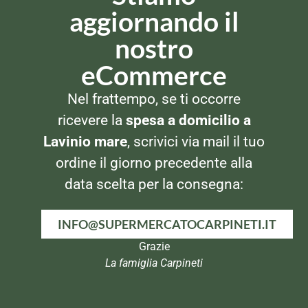
aggiornando il
nostro
eCommerce
Nel frattempo, se ti occorre
ricevere la
spesa a domicilio a
Lavinio mare
, scrivici via mail il tuo
ordine il giorno precedente alla
FORMAGGI
FORMAGGI
Galbani Vallelata Ricottine
Nonno Nanni Robiola
data scelta per la consegna:
2x100gr
INFO@SUPERMERCATOCARPINETI.IT
Grazie
La famiglia Carpineti