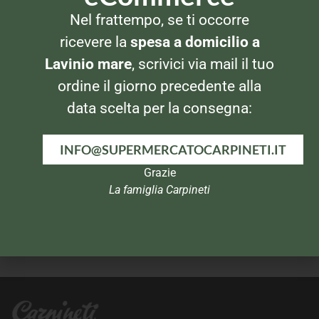
SUCCHI DI FRUTTA
SUCCHI DI FRUTTA
Nel frattempo, se ti occorre
Yoga Succo 1lt Mela Verde
Santal Succo 1lt Arancia
ricevere la
spesa a domicilio a
Lavinio mare
, scrivici via mail il tuo
ordine il giorno precedente alla
data scelta per la consegna:
INFO@SUPERMERCATOCARPINETI.IT
Grazie
La famiglia Carpineti
SUCCHI DI FRUTTA
SUCCHI DI FRUTTA
Santal Refresh Pompelmo
Yoga Succo Pesca 6x125ml
Rosa