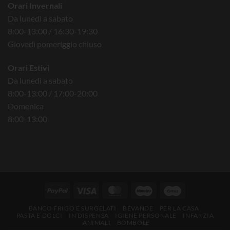
Orari Invernali
Da lunedì a sabato
8:00-13:00 / 16:30-19:30
Giovedì pomeriggio chiuso
Orari Estivi
Da lunedì a sabato
8:00-13:00 / 17:00-20:00
Domenica
8:00-13:00
BANCO FRIGO E SURGELATI
BEVANDE
PER LA CASA
PASTA E DOLCI
IN DISPENSA
IGIENE PERSONALE
INFANZIA
ANIMALI
BOMBOLE