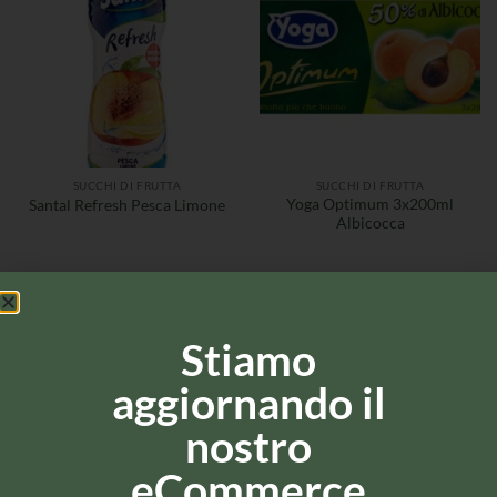
SUCCHI DI FRUTTA
SUCCHI DI FRUTTA
Yoga Optimum 3x200ml
Santal Refresh Pesca Limone
Albicocca
Stiamo
aggiornando il
nostro
eCommerce