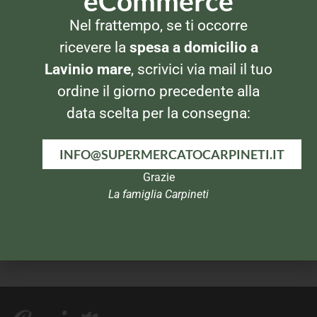
eCommerce
Nel frattempo, se ti occorre
DETERSIVI BUCATO
DETERSIVI BUCATO
Chante Clair Sapone di
Stira Ammira 500ml
ricevere la
spesa a domicilio a
Marsiglia 300gr
Lavinio mare
, scrivici via mail il tuo
ordine il giorno precedente alla
data scelta per la consegna:
INFO@SUPERMERCATOCARPINETI.IT
Grazie
La famiglia Carpineti
BUCATO A MANO
BUCATO A MANO
Soflan Classic 1lt
Napisan Liquido 1200ml