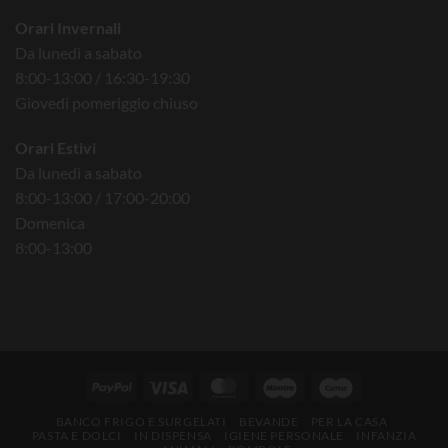
Orari Invernali
Da lunedì a sabato
8:00-13:00 / 16:30-19:30
Giovedì pomeriggio chiuso
Orari Estivi
Da lunedì a sabato
8:00-13:00 / 17:00-20:00
Domenica
8:00-13:00
BANCO FRIGO E SURGELATI
BEVANDE
PER LA CASA
PASTA E DOLCI
IN DISPENSA
IGIENE PERSONALE
INFANZIA