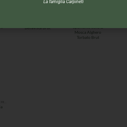
La famiglia Carpineti
SPUMANTI PROSECCHI CHAMPAGNE
SPUMANTI PROSECCHI CHAMPAGNE
SPUMANTI PROSECCHI CHAMPAGNE
ni
Spumante Sella &
Bellavista Brut
Mosca Alghero
Torbato Brut
SPUMANTI PROSECCHI CHAMPAGNE
ia