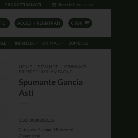
Ricevi le Promozioni
PRODOTTI SALVATI
TE
ACCEDI / REGISTRATI
0,00
€
ALE
INFANZIA
ANIMALI
BOMBOLE
/
/
HOME
BEVANDE
SPUMANTI
PROSECCHI CHAMPAGNE
Spumante Gancia
Asti
COD:
0000000156
Categoria:
Spumanti Prosecchi
Champagne