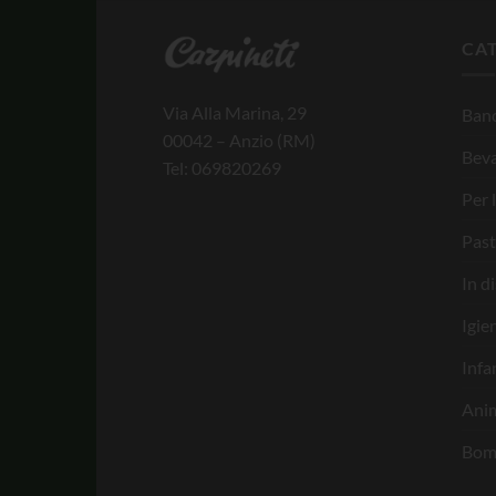
CA
Via Alla Marina, 29
Banc
00042 – Anzio (RM)
Bev
Tel: 069820269
Per 
Past
In d
Igie
Infa
Anim
Bom