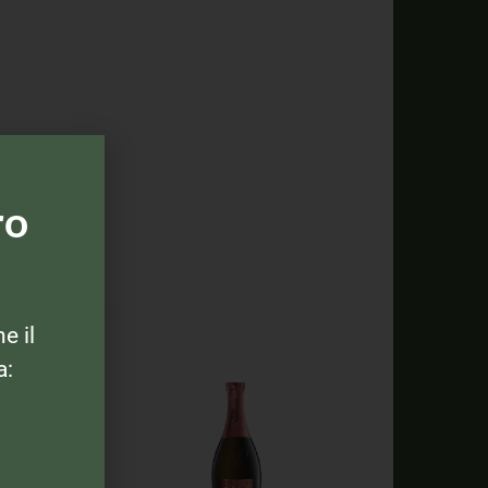
ro
ne il
a: