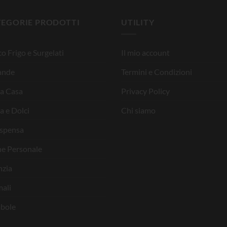
TEGORIE PRODOTTI
UTILITY
o Frigo e Surgelati
Il mio account
ande
Termini e Condizioni
la Casa
Privacy Policy
a e Dolci
Chi siamo
ispensa
ne Personale
nzia
ali
bole