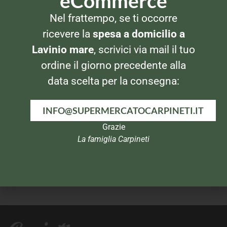
eCommerce
SPUMANTI PROSECCHI CHAMPAGNE
SPUMANTI PROSECCHI CHAMPAGNE
Nel frattempo, se ti occorre
San Venanzio Prosecco
Canella Bellini
Superiore Brut
ricevere la
spesa a domicilio a
Lavinio mare
, scrivici via mail il tuo
ordine il giorno precedente alla
data scelta per la consegna:
INFO@SUPERMERCATOCARPINETI.IT
Grazie
La famiglia Carpineti
SPUMANTI PROSECCHI CHAMPAGNE
SPUMANTI PROSECCHI CHAMPAGNE
Carpenè Malvolti Prosecco
Champagne Veuve Clicquot
Superiore