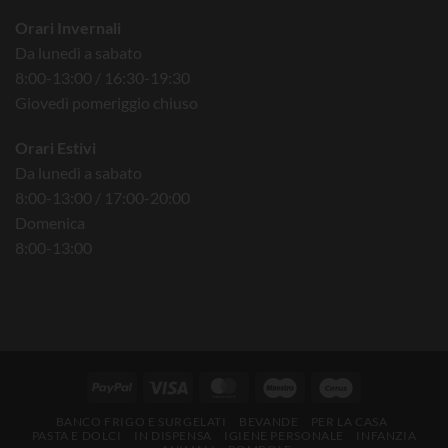
Orari Invernali
Da lunedì a sabato
8:00-13:00 / 16:30-19:30
Giovedì pomeriggio chiuso
Orari Estivi
Da lunedì a sabato
8:00-13:00 / 17:00-20:00
Domenica
8:00-13:00
BANCO FRIGO E SURGELATI
BEVANDE
PER LA CASA
PASTA E DOLCI
IN DISPENSA
IGIENE PERSONALE
INFANZIA