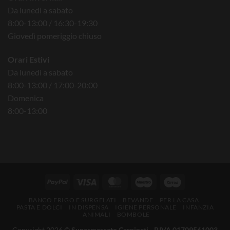
Da lunedì a sabato
8:00-13:00 / 16:30-19:30
Giovedì pomeriggio chiuso
Orari Estivi
Da lunedì a sabato
8:00-13:00 / 17:00-20:00
Domenica
8:00-13:00
BANCO FRIGO E SURGELATI
BEVANDE
PER LA CASA
PASTA E DOLCI
IN DISPENSA
IGIENE PERSONALE
INFANZIA
ANIMALI
BOMBOLE
Copyright 2026 ©
Supermercato Carpineti - P.IVA 01709561003