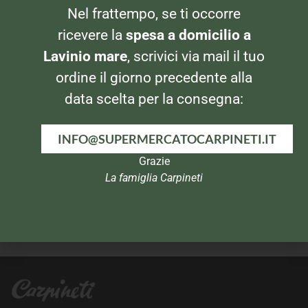
Nel frattempo, se ti occorre
PIATTI PRONTI
PIATTI PRONTI
Knorr Crema con Porcini
Knorr Zuppa Cereali Porcini
ricevere la
spesa a domicilio a
Lavinio mare
, scrivici via mail il tuo
ordine il giorno precedente alla
data scelta per la consegna:
INFO@SUPERMERCATOCARPINETI.IT
Grazie
La famiglia Carpineti
PIATTI PRONTI
PIATTI PRONTI
Maggi Crempurè
Knorr Crema con Carciofi