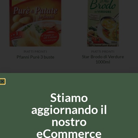
PIATTI PRONTI
PIATTI PRONTI
Star Brodo di Verdure
Pfanni Purè 3 buste
1000ml
Stiamo
aggiornando il
nostro
eCommerce