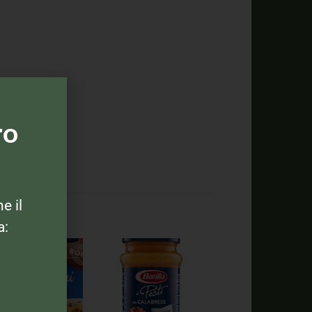
ro
ne il
a: