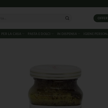
OFFER
PER LA CASA
PASTA E DOLCI
IN DISPENSA
IGIENE PERSON