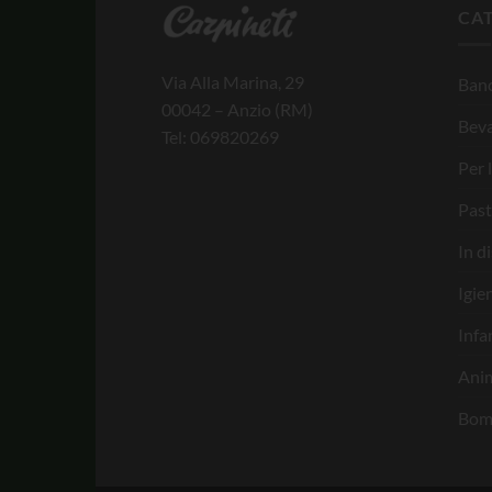
CA
Via Alla Marina, 29
Banc
00042 – Anzio (RM)
Bev
Tel: 069820269
Per 
Past
In d
Igie
Infa
Anim
Bom