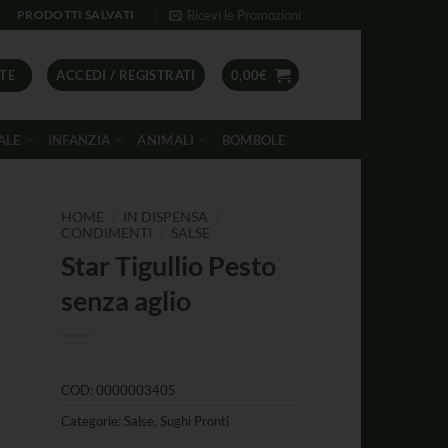
Ricevi le Promozioni
PRODOTTI SALVATI
TE
ACCEDI / REGISTRATI
0,00
€
ALE
INFANZIA
ANIMALI
BOMBOLE
/
/
HOME
IN DISPENSA
/
CONDIMENTI
SALSE
Star Tigullio Pesto
senza aglio
COD:
0000003405
Categorie:
Salse
,
Sughi Pronti