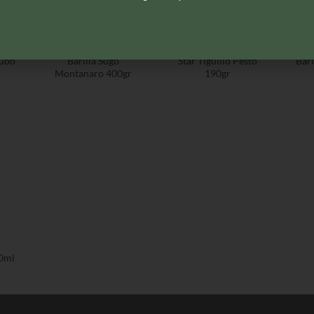
SUGHI PRONTI
SALSE
Tubo
Barilla Sugo
Star Tigullio Pesto
Bari
Montanaro 400gr
190gr
0ml