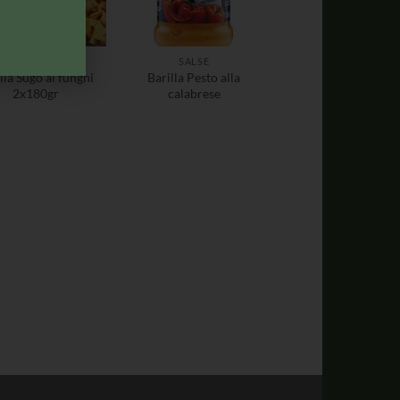
SUGHI PRONTI
SALSE
lla Sugo ai funghi
Barilla Pesto alla
2x180gr
calabrese