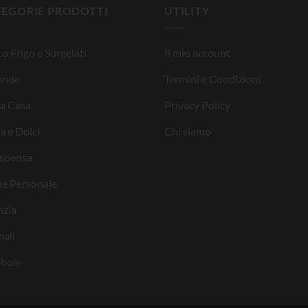
TEGORIE PRODOTTI
UTILITY
o Frigo e Surgelati
Il mio account
ande
Termini e Condizioni
la Casa
Privacy Policy
a e Dolci
Chi siamo
ispensa
ne Personale
nzia
ali
bole