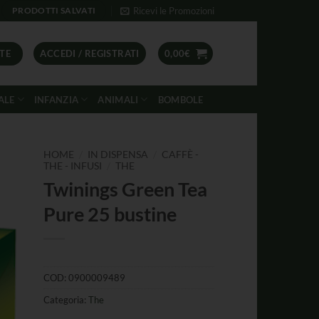
Ricevi le Promozioni
PRODOTTI SALVATI
TE
ACCEDI / REGISTRATI
0,00
€
ALE
INFANZIA
ANIMALI
BOMBOLE
/
/
HOME
IN DISPENSA
CAFFÈ -
/
THE - INFUSI
THE
Twinings Green Tea
Pure 25 bustine
COD:
0900009489
Categoria:
The