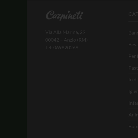
CA
Via Alla Marina, 29
Banc
00042 – Anzio (RM)
Bev
Tel: 069820269
Per 
Past
In d
Igie
Infa
Anim
Bom