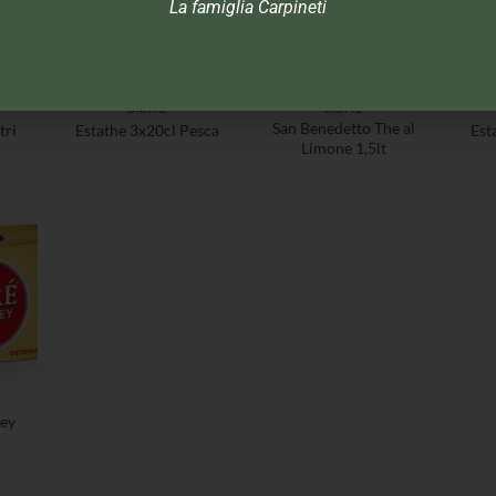
La famiglia Carpineti
BIBITE
BIBITE
San Benedetto The al
tri
Estathe 3x20cl Pesca
Est
Limone 1,5lt
rey