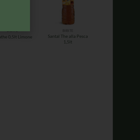
BIBITE
BIBITE
Santal The alla Pesca
athe 0,5lt Limone
1,5lt