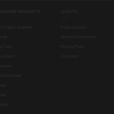
TEGORIE PRODOTTI
UTILITY
o Frigo e Surgelati
Il mio account
ande
Termini e Condizioni
la Casa
Privacy Policy
a e Dolci
Chi siamo
ispensa
ne Personale
nzia
ali
bole