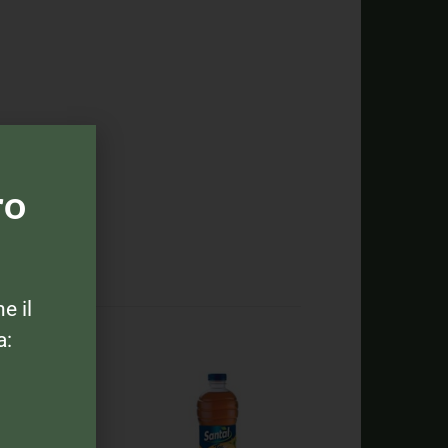
ro
ne il
a: