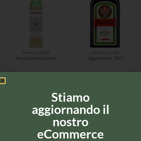
AMARI E LIQUORI
AMARI E LIQUORI
Maraschino Luxardo
Jägermeister 70cl
Stiamo
aggiornando il
nostro
eCommerce