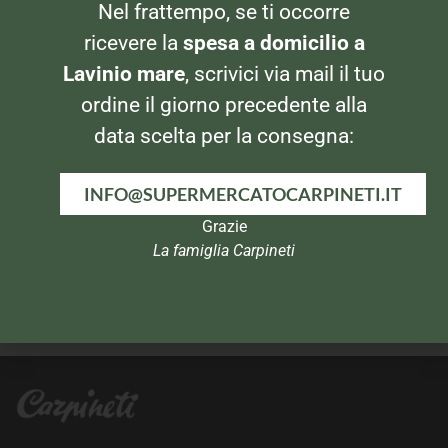
AMARI E LIQUORI
AMARI E LIQUORI
Nel frattempo, se ti occorre
Fernet Branca 70cl
Pallini Mistrà 700ml
ricevere la
spesa a domicilio a
Lavinio mare
, scrivici via mail il tuo
ordine il giorno precedente alla
data scelta per la consegna:
INFO@SUPERMERCATOCARPINETI.IT
Grazie
La famiglia Carpineti
AMARI E LIQUORI
AMARI E LIQUORI
Amaro Del Capo
Borghetti Caffè Sport