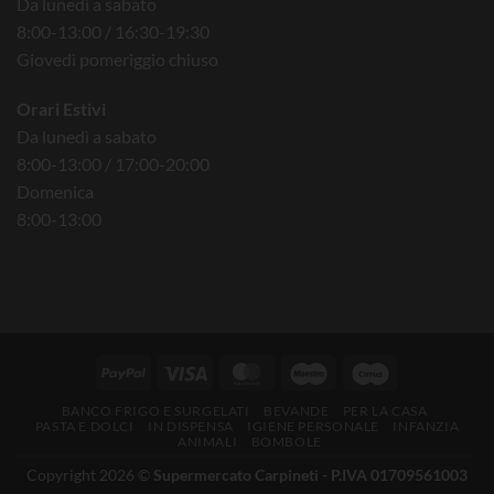
Da lunedì a sabato
8:00-13:00 / 16:30-19:30
Giovedì pomeriggio chiuso
Orari Estivi
Da lunedì a sabato
8:00-13:00 / 17:00-20:00
Domenica
8:00-13:00
BANCO FRIGO E SURGELATI
BEVANDE
PER LA CASA
PASTA E DOLCI
IN DISPENSA
IGIENE PERSONALE
INFANZIA
ANIMALI
BOMBOLE
Copyright 2026 ©
Supermercato Carpineti - P.IVA 01709561003