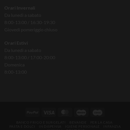
Orari Invernali
Da lunedì a sabato
8:00-13:00 / 16:30-19:30
Giovedì pomeriggio chiuso
Orari Estivi
Da lunedì a sabato
8:00-13:00 / 17:00-20:00
Domenica
8:00-13:00
BANCO FRIGO E SURGELATI
BEVANDE
PER LA CASA
PASTA E DOLCI
IN DISPENSA
IGIENE PERSONALE
INFANZIA