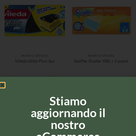
PANNI E SPUGNE
PANNI E SPUGNE
Vileda Glitzi Plus 3pz
Swiffer Duster XXL + 2 panni
Stiamo
aggiornando il
nostro