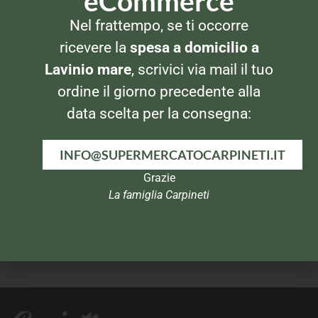
eCommerce
PANNI E SPUGNE
PANNI E SPUGNE
Nel frattempo, se ti occorre
Vileda Panno Giallo
Scintilla Spugna
Pavimenti Microfibra 2pz
ricevere la
spesa a domicilio a
Lavinio mare
, scrivici via mail il tuo
ordine il giorno precedente alla
data scelta per la consegna:
INFO@SUPERMERCATOCARPINETI.IT
Grazie
La famiglia Carpineti
PANNI E SPUGNE
PANNI E SPUGNE
Brawn Panni per i Mobili
Wettex Panno Magico Super
20pz
Assorbente