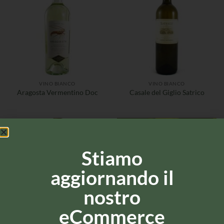
VINO BIANCO
VINO BIANCO
Aragosta Vermentino Doc
Casale del Giglio Satrico
Stiamo
aggiornando il
nostro
eCommerce