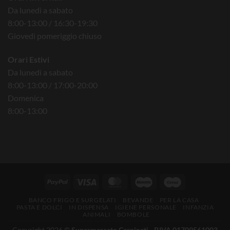
Da lunedì a sabato
8:00-13:00 / 16:30-19:30
Giovedì pomeriggio chiuso
Orari Estivi
Da lunedì a sabato
8:00-13:00 / 17:00-20:00
Domenica
8:00-13:00
BANCO FRIGO E SURGELATI
BEVANDE
PER LA CASA
PASTA E DOLCI
IN DISPENSA
IGIENE PERSONALE
INFANZIA
ANIMALI
BOMBOLE
Copyright 2026 ©
Supermercato Carpineti - P.IVA 01709561003