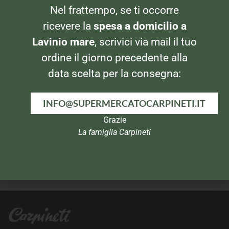
VINO BIANCO
VINO BIANCO
Nel frattempo, se ti occorre
Casale del Giglio Anthium
Bacco Trebbiano 5lt
ricevere la
spesa a domicilio a
Lavinio mare
, scrivici via mail il tuo
ordine il giorno precedente alla
data scelta per la consegna:
INFO@SUPERMERCATOCARPINETI.IT
Grazie
La famiglia Carpineti
VINO BIANCO
VINO BIANCO
Casale del Giglio
Turà Lamberti
Chardonnay