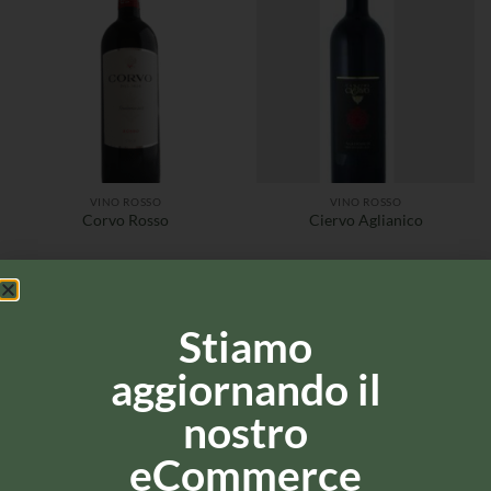
VINO ROSSO
VINO ROSSO
Corvo Rosso
Ciervo Aglianico
Stiamo
aggiornando il
nostro
eCommerce