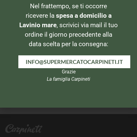
Nel frattempo, se ti occorre
VINO ROSSO
VINO ROSSO
Casale del Giglio Merlot
Baglio Le Mole Nero d’Avola
ricevere la
spesa a domicilio a
Lavinio mare
, scrivici via mail il tuo
ordine il giorno precedente alla
data scelta per la consegna:
INFO@SUPERMERCATOCARPINETI.IT
Grazie
La famiglia Carpineti
VINO ROSSO
VINO ROSSO
Giangirolami Lepino
Giangirolami Peschio