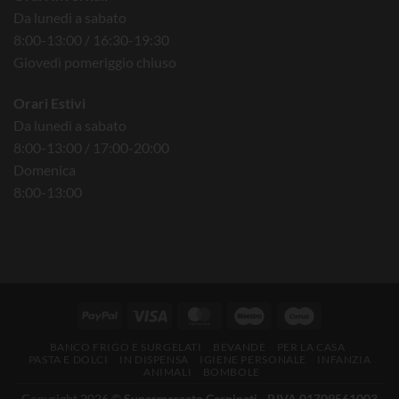
Da lunedì a sabato
8:00-13:00 / 16:30-19:30
Giovedì pomeriggio chiuso
Orari Estivi
Da lunedì a sabato
8:00-13:00 / 17:00-20:00
Domenica
8:00-13:00
BANCO FRIGO E SURGELATI
BEVANDE
PER LA CASA
PASTA E DOLCI
IN DISPENSA
IGIENE PERSONALE
INFANZIA
ANIMALI
BOMBOLE
Copyright 2026 ©
Supermercato Carpineti - P.IVA 01709561003