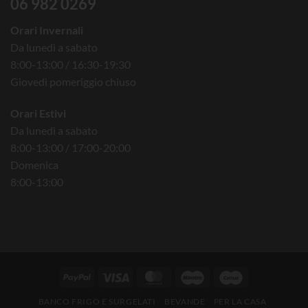
06 982 0269
Orari Invernali
Da lunedì a sabato
8:00-13:00 / 16:30-19:30
Giovedì pomeriggio chiuso
Orari Estivi
Da lunedì a sabato
8:00-13:00 / 17:00-20:00
Domenica
8:00-13:00
BANCO FRIGO E SURGELATI
BEVANDE
PER LA CASA