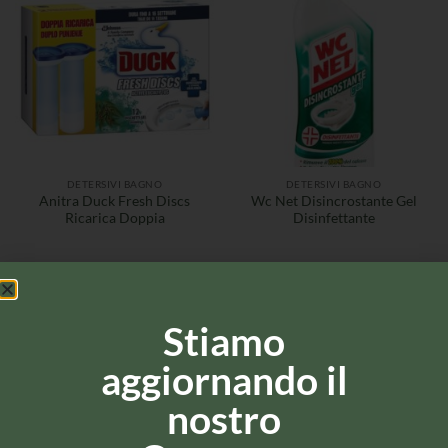
DETERSIVI BAGNO
DETERSIVI BAGNO
Anitra Duck Fresh Discs
Wc Net Disincrostante Gel
Ricarica Doppia
Disinfettante
Stiamo
aggiornando il
nostro