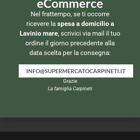
eCommerce
DETERSIVI BAGNO
DETERSIVI BAGNO
Nel frattempo, se ti occorre
Rio Casamia Igienizzante
Wc Net Profumoso Liquido
1250ml
ricevere la
spesa a domicilio a
Lavinio mare
, scrivici via mail il tuo
ordine il giorno precedente alla
data scelta per la consegna:
INFO@SUPERMERCATOCARPINETI.IT
Grazie
La famiglia Carpineti
DETERSIVI BAGNO
DETERSIVI BAGNO
Glassex Multiuso 500ml con
Ajax Bagno Gel 1lt
ammoniaca