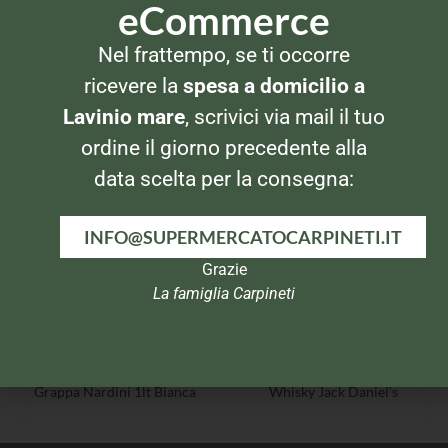
eCommerce
Nel frattempo, se ti occorre
DISTILLATI
DISTILLATI
ricevere la
spesa a domicilio a
Ron Havana Club Anejo 7
Vodka Smirnoff
anos
Lavinio mare
, scrivici via mail il tuo
ordine il giorno precedente alla
data scelta per la consegna:
INFO@SUPERMERCATOCARPINETI.IT
Grazie
La famiglia Carpineti
DISTILLATI
DISTILLATI
Grappa Nardini 1lt Bianca
Whisky Jack Daniel’s