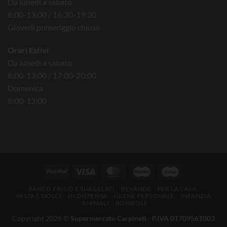
Da lunedì a sabato
8:00-13:00 / 16:30-19:30
Giovedì pomeriggio chiuso
Orari Estivi
Da lunedì a sabato
8:00-13:00 / 17:00-20:00
Domenica
8:00-13:00
BANCO FRIGO E SURGELATI
BEVANDE
PER LA CASA
PASTA E DOLCI
IN DISPENSA
IGIENE PERSONALE
INFANZIA
ANIMALI
BOMBOLE
Copyright 2026 ©
Supermercato Carpineti - P.IVA 01709561003