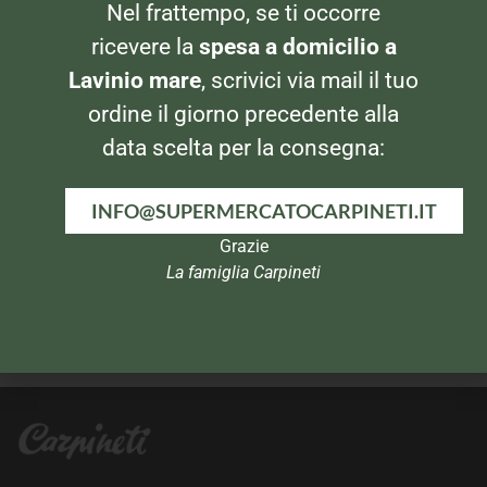
ACQUA GASSATA/EFFERVESCENTE
ACQUA GASSATA/EFFERVESCENTE
Nel frattempo, se ti occorre
Acqua Ferrarelle 6×0,5lt
Acqua Ferrarelle 6×1,5lt
ricevere la
spesa a domicilio a
Lavinio mare
, scrivici via mail il tuo
ordine il giorno precedente alla
data scelta per la consegna:
INFO@SUPERMERCATOCARPINETI.IT
Grazie
La famiglia Carpineti
ACQUA GASSATA/EFFERVESCENTE
ACQUA GASSATA/EFFERVESCENTE
Acqua Nepi 1,5lt
Lete 0,5 lt Confezione da 6