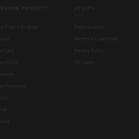
TEGORIE PRODOTTI
UTILITY
o Frigo e Surgelati
Il mio account
ande
Termini e Condizioni
la Casa
Privacy Policy
a e Dolci
Chi siamo
ispensa
ne Personale
nzia
ali
bole