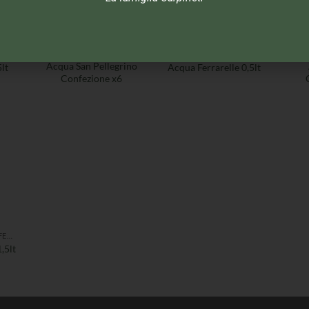
ACQUA GASSATA/EFFERVESCENTE
ACQUA GASSATA/EFFERVESCENTE
ACQUA GASSATA/EFFERVESCENTE
Acqua San Pellegrino
lt
Acqua Ferrarelle 0,5lt
Confezione x6
ACQUA GASSATA/EFFERVESCENTE
,5lt