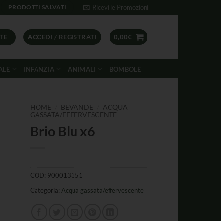
Ricevi le Promozioni
PRODOTTI SALVATI
TE
ACCEDI / REGISTRATI
0,00
€
ALE
INFANZIA
ANIMALI
BOMBOLE
/
/
HOME
BEVANDE
ACQUA
GASSATA/EFFERVESCENTE
Brio Blu x6
COD:
900013351
Categoria:
Acqua gassata/effervescente