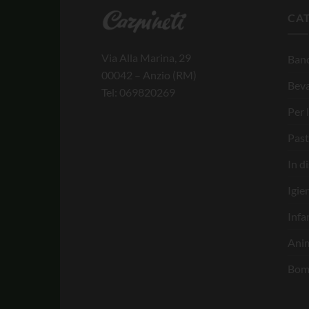
CA
Via Alla Marina, 29
Banc
00042 – Anzio (RM)
Bev
Tel: 069820269
Per 
Past
In d
Igie
Infa
Anim
Bom