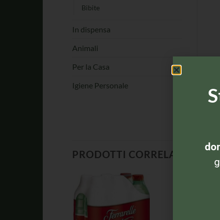
Bibite
In dispensa
Animali
Per la Casa
Igiene Personale
S
dom
PRODOTTI CORRELATI
g