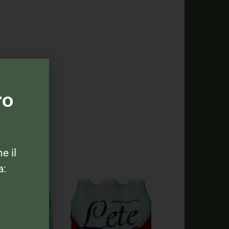
ro
ne il
a: