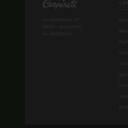
CA
Via Alla Marina, 29
Banc
00042 – Anzio (RM)
Bev
Tel: 069820269
Per 
Past
In d
Igie
Infa
Anim
Bom