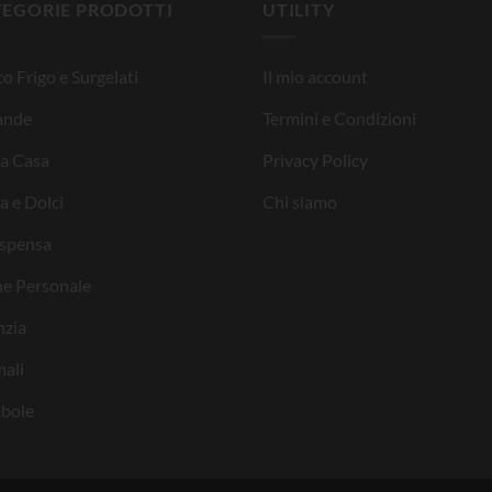
TEGORIE PRODOTTI
UTILITY
o Frigo e Surgelati
Il mio account
ande
Termini e Condizioni
la Casa
Privacy Policy
a e Dolci
Chi siamo
ispensa
ne Personale
nzia
ali
bole