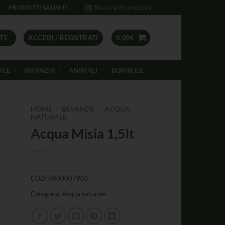
Ricevi le Promozioni
PRODOTTI SALVATI
TE
ACCEDI / REGISTRATI
0,00
€
ALE
INFANZIA
ANIMALI
BOMBOLE
/
/
HOME
BEVANDE
ACQUA
NATURALE
Acqua Misia 1,5lt
COD:
0900007905
Categoria:
Acqua naturale