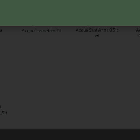
E
ACQUA NATURALE
ACQUA NATURALE
A
a
Acqua Sant’Anna 0,5lt
A
Acqua Essenziale 1lt
x6
E
,5lt