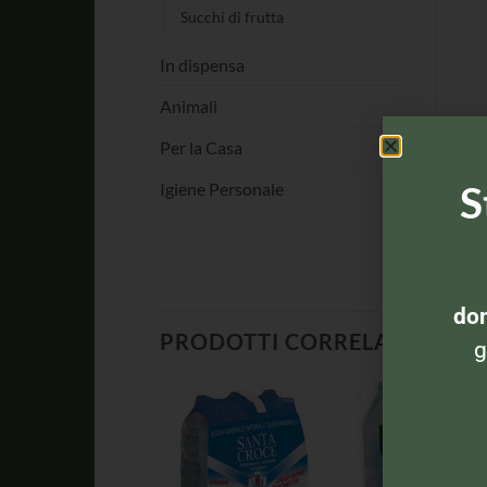
Succhi di frutta
In dispensa
Animali
Per la Casa
S
Igiene Personale
dom
PRODOTTI CORRELATI
g