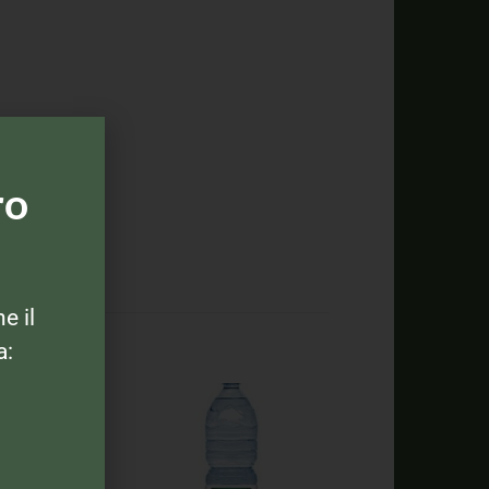
ro
ne il
a: