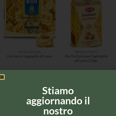
PASTA ALL'UOVO
PASTA ALL'UOVO
Barilla Emiliane Tagliatelle
De Cecco Lasgnette all’uovo
all’uovo 250gr
Stiamo
aggiornando il
nostro