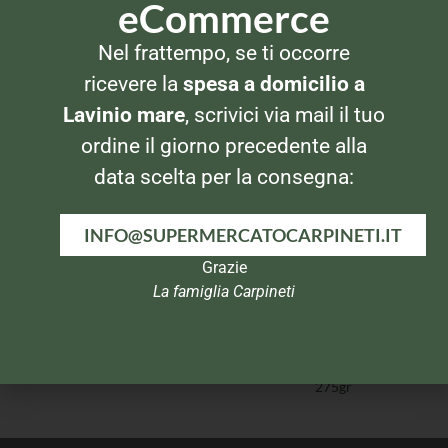
eCommerce
Nel frattempo, se ti occorre
PASTA ALL'UOVO
PASTA ALL'UOVO
Barilla Stelline Pasta
De Cecco Garganelli all’uovo
ricevere la
spesa a domicilio a
all’Uovo 275gr
Lavinio mare
, scrivici via mail il tuo
ordine il giorno precedente alla
data scelta per la consegna:
INFO@SUPERMERCATOCARPINETI.IT
Grazie
La famiglia Carpineti
PASTA ALL'UOVO
PASTA ALL'UOVO
Barilla Sorprese all’uovo
De Cecco Tagliatelline 250gr
275gr