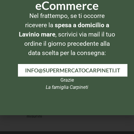
eCommerce
DETERSIVI BUCATO
DETERSIVI LAVATRICE
Nel frattempo, se ti occorre
Vanish Oxi Action 600 gr
Dixan Lavatrice
Rosa
ricevere la
spesa a domicilio a
Lavinio mare
, scrivici via mail il tuo
ordine il giorno precedente alla
data scelta per la consegna:
INFO@SUPERMERCATOCARPINETI.IT
Grazie
La famiglia Carpineti
DETERSIVI LAVATRICE
DETERSIVI LAVATRICE
Spuma di Sciampagna
Calgon Powerball Tabs
Lavatrice Marsiglia 33
misurini