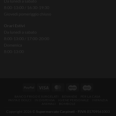
Da lunedì a sabato
8:00-13:00 / 16:30-19:30
Giovedì pomeriggio chiuso
Orari Estivi
Da lunedì a sabato
8:00-13:00 / 17:00-20:00
Domenica
8:00-13:00
BANCO FRIGO E SURGELATI
BEVANDE
PER LA CASA
PASTA E DOLCI
IN DISPENSA
IGIENE PERSONALE
INFANZIA
ANIMALI
BOMBOLE
Copyright 2026 ©
Supermercato Carpineti - P.IVA 01709561003