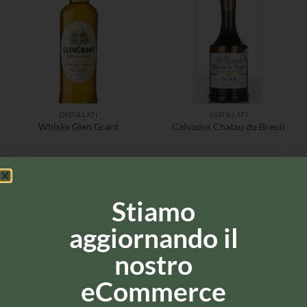
DISTILLATI
DISTILLATI
Whisky Glen Grant
Calvados Chatau du Breuil
Stiamo
aggiornando il
nostro
eCommerce