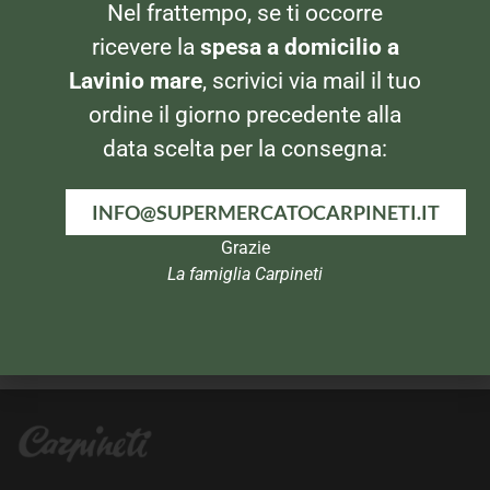
DISTILLATI
DISTILLATI
Nel frattempo, se ti occorre
Whisky Chivas Regal
Gin Bosford
ricevere la
spesa a domicilio a
Lavinio mare
, scrivici via mail il tuo
ordine il giorno precedente alla
data scelta per la consegna:
INFO@SUPERMERCATOCARPINETI.IT
Grazie
La famiglia Carpineti
DISTILLATI
DISTILLATI
Whisky Four Roses
Cognac Courvoisier