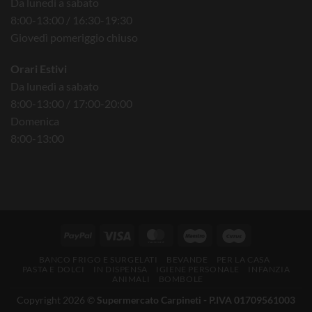
Da lunedì a sabato
8:00-13:00 / 16:30-19:30
Giovedì pomeriggio chiuso
Orari Estivi
Da lunedì a sabato
8:00-13:00 / 17:00-20:00
Domenica
8:00-13:00
BANCO FRIGO E SURGELATI
BEVANDE
PER LA CASA
PASTA E DOLCI
IN DISPENSA
IGIENE PERSONALE
INFANZIA
ANIMALI
BOMBOLE
Copyright 2026 ©
Supermercato Carpineti - P.IVA 01709561003