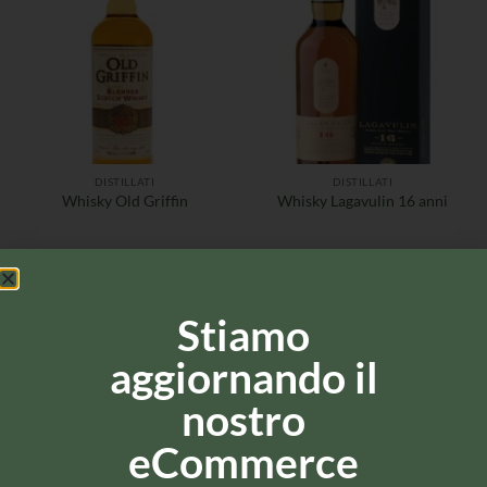
DISTILLATI
DISTILLATI
Whisky Old Griffin
Whisky Lagavulin 16 anni
Stiamo
aggiornando il
nostro
eCommerce