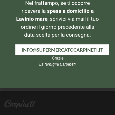
DISTILLATI
DISTILLATI
Nel frattempo, se ti occorre
Vodka Moskovskaya
Whisky Oban
ricevere la
spesa a domicilio a
Lavinio mare
, scrivici via mail il tuo
ordine il giorno precedente alla
data scelta per la consegna:
INFO@SUPERMERCATOCARPINETI.IT
Grazie
La famiglia Carpineti
DISTILLATI
DISTILLATI
Vodka Skyy 1lt
Ron Pampero Especial