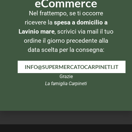
eCommerce
PREPARATI PER DOLCI
PREPARATI PER DOLCI
Nel frattempo, se ti occorre
Pane degli Angeli Zucchero
Pane degli Angeli Vanillina 6
a Velo
bustine
ricevere la
spesa a domicilio a
Lavinio mare
, scrivici via mail il tuo
ordine il giorno precedente alla
data scelta per la consegna:
INFO@SUPERMERCATOCARPINETI.IT
Grazie
La famiglia Carpineti
PREPARATI PER DOLCI
PREPARATI PER DOLCI
Pane degli Angeli Crema
Cameo Fruttapec 1:1
Pasticcera