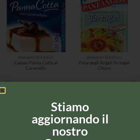
PREPARATI PER DOLCI
PREPARATI PER DOLCI
Cameo Panna Cotta al
Pane degli Angeli Tortagel
Caramello
Chiaro
Stiamo
aggiornando il
nostro