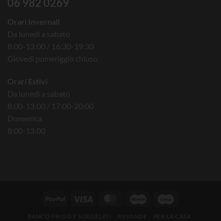
06 982 0269
Orari Invernali
Da lunedì a sabato
8:00-13:00 / 16:30-19:30
Giovedì pomeriggio chiuso
Orari Estivi
Da lunedì a sabato
8:00-13:00 / 17:00-20:00
Domenica
8:00-13:00
BANCO FRIGO E SURGELATI
BEVANDE
PER LA CASA