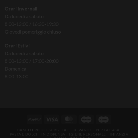
Orari Invernali
Da lunedì a sabato
8:00-13:00 / 16:30-19:30
Giovedì pomeriggio chiuso
Orari Estivi
Da lunedì a sabato
8:00-13:00 / 17:00-20:00
Domenica
8:00-13:00
BANCO FRIGO E SURGELATI
BEVANDE
PER LA CASA
PASTA E DOLCI
IN DISPENSA
IGIENE PERSONALE
INFANZIA