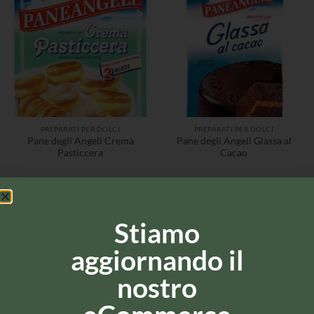
PREPARATI PER DOLCI
PREPARATI PER DOLCI
Pane degli Angeli Crema
Pane degli Angeli Glassa al
Pasticcera
Cacao
Stiamo
aggiornando il
nostro