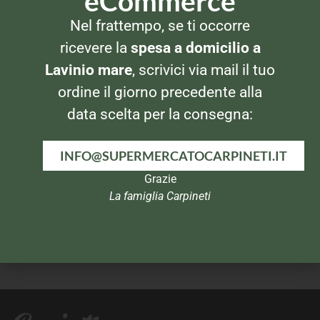
eCommerce
Nel frattempo, se ti occorre
PREPARATI PER DOLCI
PREPARATI PER DOLCI
Pane degli Angeli Tortagel
Cameo Budino Vaniglia
ricevere la
spesa a domicilio a
Chiaro
Lavinio mare
, scrivici via mail il tuo
ordine il giorno precedente alla
data scelta per la consegna:
INFO@SUPERMERCATOCARPINETI.IT
Grazie
La famiglia Carpineti
PREPARATI PER DOLCI
PREPARATI PER DOLCI
Findus Pasta Frolla 2pz
Cameo Budino al cacao