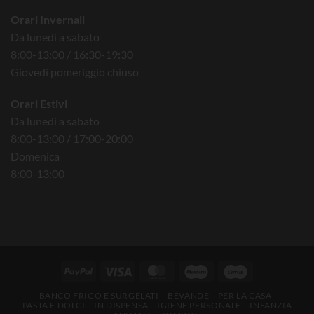
Orari Invernali
Da lunedì a sabato
8:00-13:00 / 16:30-19:30
Giovedì pomeriggio chiuso
Orari Estivi
Da lunedì a sabato
8:00-13:00 / 17:00-20:00
Domenica
8:00-13:00
BANCO FRIGO E SURGELATI
BEVANDE
PER LA CASA
PASTA E DOLCI
IN DISPENSA
IGIENE PERSONALE
INFANZIA