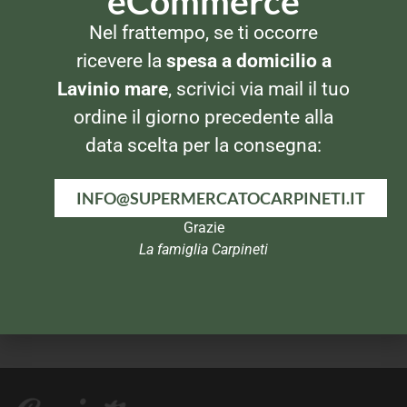
eCommerce
THE
THE
Nel frattempo, se ti occorre
Twinings English Breakfast
The Lipton 25 Filtri
25 bustine
ricevere la
spesa a domicilio a
Lavinio mare
, scrivici via mail il tuo
ordine il giorno precedente alla
data scelta per la consegna:
INFO@SUPERMERCATOCARPINETI.IT
Grazie
La famiglia Carpineti
BIBITE
BIBITE
San Benedetto The al Limone
Estathe 0,5lt Pesca
1,5lt