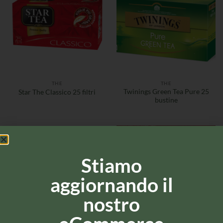
THE
THE
Twinings Green Tea Pure 25
Star The Classico 25 filtri
bustine
Stiamo
aggiornando il
nostro