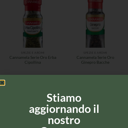
SPEZIE E AROMI
SPEZIE E AROMI
Cannamela Serie Oro Erba
Cannamela Serie Oro
Cipollina
Ginepro Bacche
Stiamo
aggiornando il
nostro