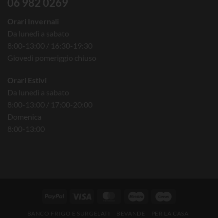
06 982 0269
Orari Invernali
Da lunedì a sabato
8:00-13:00 / 16:30-19:30
Giovedì pomeriggio chiuso
Orari Estivi
Da lunedì a sabato
8:00-13:00 / 17:00-20:00
Domenica
8:00-13:00
BANCO FRIGO E SURGELATI
BEVANDE
PER LA CASA