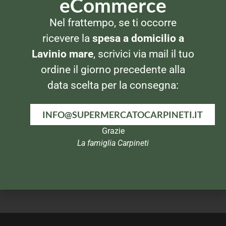
eCommerce
SPEZIE E AROMI
SPEZIE E AROMI
Nel frattempo, se ti occorre
Cannamela Serie Oro Semi
Cannamela Serie Oro
di Papavero
Peperoncino Intero
ricevere la
spesa a domicilio a
Lavinio mare
, scrivici via mail il tuo
ordine il giorno precedente alla
data scelta per la consegna:
INFO@SUPERMERCATOCARPINETI.IT
Grazie
La famiglia Carpineti
SPEZIE E AROMI
SPEZIE E AROMI
Cannamela Serie Oro
Cannamela Serie Oro Menta
Cannella Macinata