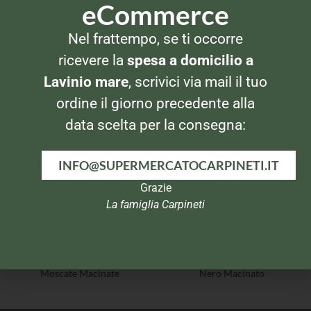
eCommerce
Nel frattempo, se ti occorre
SPEZIE E AROMI
SPEZIE E AROMI
Cannamela Serie Oro
Cannamela Serie Oro
ricevere la
spesa a domicilio a
Cumino
Cannella Macinata
Lavinio mare
, scrivici via mail il tuo
ordine il giorno precedente alla
data scelta per la consegna:
INFO@SUPERMERCATOCARPINETI.IT
Grazie
La famiglia Carpineti
SPEZIE E AROMI
SPEZIE E AROMI
Cannamela Serie Oro Noci
Cannamela Serie Oro Pepe
Moscate Macinate
Nero Macinato