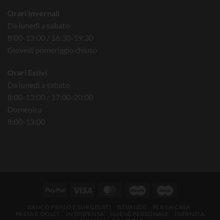
Orari Invernali
Da lunedì a sabato
8:00-13:00 / 16:30-19:30
Giovedì pomeriggio chiuso
Orari Estivi
Da lunedì a sabato
8:00-13:00 / 17:00-20:00
Domenica
8:00-13:00
BANCO FRIGO E SURGELATI
BEVANDE
PER LA CASA
PASTA E DOLCI
IN DISPENSA
IGIENE PERSONALE
INFANZIA