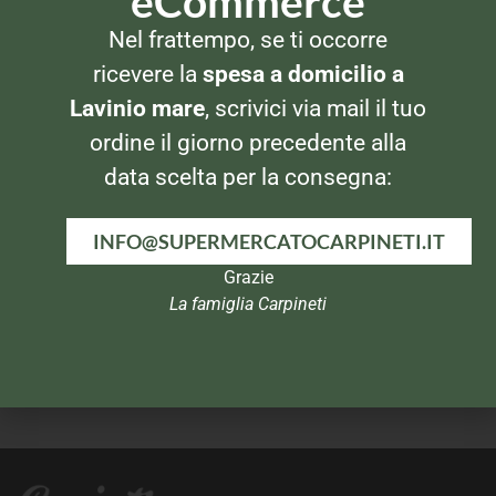
eCommerce
PANNI E SPUGNE
PANNI E SPUGNE
Nel frattempo, se ti occorre
Vileda Ondattiva Milleusi 2
Vileda Lavasciuga 3pz
pezzi
ricevere la
spesa a domicilio a
Lavinio mare
, scrivici via mail il tuo
ordine il giorno precedente alla
data scelta per la consegna:
INFO@SUPERMERCATOCARPINETI.IT
Grazie
La famiglia Carpineti
PANNI E SPUGNE
PANNI E SPUGNE
Arix Supermorbido
Swiffer System Kit + 2 panni
Pavimenti