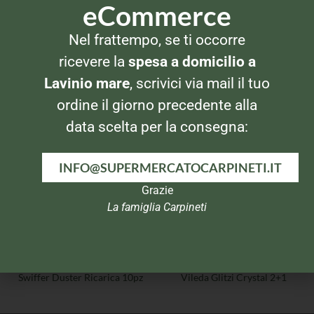
eCommerce
Nel frattempo, se ti occorre
PANNI E SPUGNE
PANNI E SPUGNE
ricevere la
spesa a domicilio a
Arix Supermorbido
Spontex Doppiouso 2pz
Pavimenti
Lavinio mare
, scrivici via mail il tuo
ordine il giorno precedente alla
data scelta per la consegna:
INFO@SUPERMERCATOCARPINETI.IT
Grazie
La famiglia Carpineti
PANNI E SPUGNE
PANNI E SPUGNE
Swiffer Duster Ricarica 10pz
Vileda Glitzi Crystal 2+1