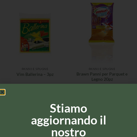
PANNI E SPUGNE
PANNI E SPUGNE
Brawn Panni per Parquet e
Vim Ballerina – 3pz
Legno 20pz
Stiamo
aggiornando il
nostro