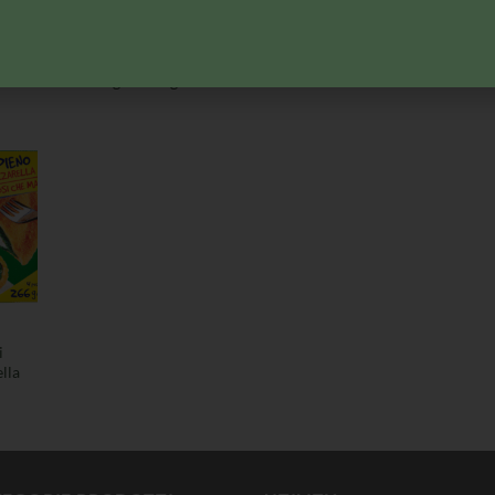
TO
PIATTI PRONTI
PIATTI PRONTI
P
Mare
Findus 4 Salti in
Findus 4 Salti in
Fi
Padella Pappardelle
Padella Lasagne
al ragù di cinghiale
i
lla