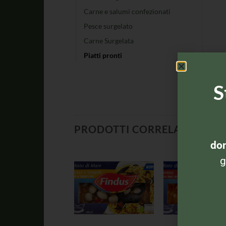
Carne e salumi confezionati
Pesce surgelato
Carne Surgelata
Piatti pronti
S
PRODOTTI CORRELATI
dom
g