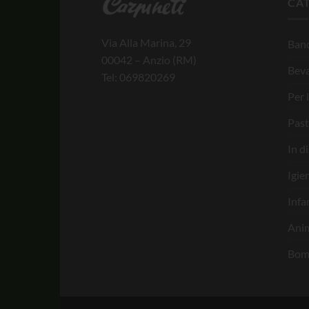
CA
Via Alla Marina, 29
Banc
00042 – Anzio (RM)
Bev
Tel: 069820269
Per 
Past
In d
Igie
Infa
Anim
Bom