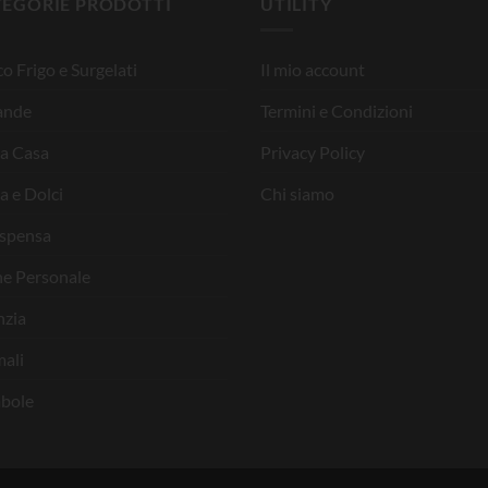
TEGORIE PRODOTTI
UTILITY
o Frigo e Surgelati
Il mio account
ande
Termini e Condizioni
la Casa
Privacy Policy
a e Dolci
Chi siamo
ispensa
ne Personale
nzia
ali
bole