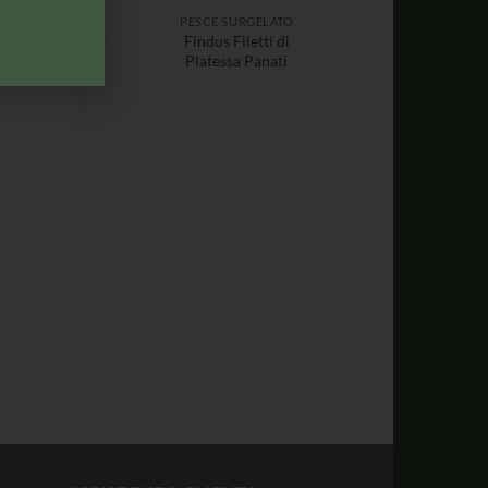
ESCE SURGELATO
PESCE SURGELATO
ndus Fish Burger
Findus Filetti di
Panato 2pz
Platessa Panati