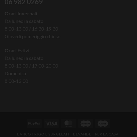
06 982 0269
Orari Invernali
Da lunedì a sabato
8:00-13:00 / 16:30-19:30
Giovedì pomeriggio chiuso
Orari Estivi
Da lunedì a sabato
8:00-13:00 / 17:00-20:00
Domenica
8:00-13:00
BANCO FRIGO E SURGELATI
BEVANDE
PER LA CASA