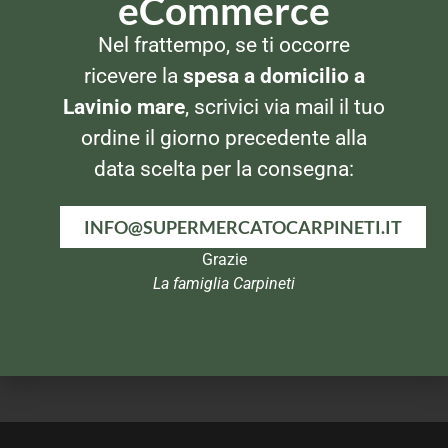
eCommerce
PESCE SURGELATO
PESCE SURGELATO
Nel frattempo, se ti occorre
Findus Fiori di Merluzzo
Findus Croccole 3x
300gr
ricevere la
spesa a domicilio a
Lavinio mare
, scrivici via mail il tuo
ordine il giorno precedente alla
data scelta per la consegna:
INFO@SUPERMERCATOCARPINETI.IT
Grazie
La famiglia Carpineti
PESCE SURGELATO
PESCE SURGELATO
Findus Salmone gratinato
Findus Frutti di Mare Misto
con Melanzane e Pomodori
Rosso