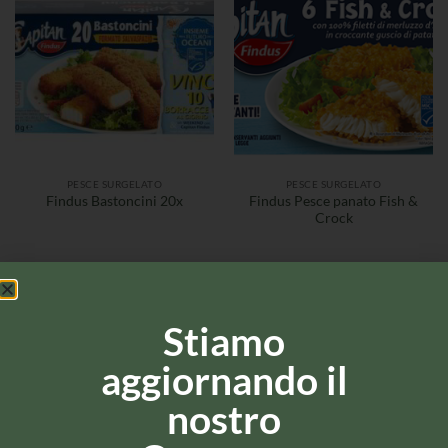
PESCE SURGELATO
PESCE SURGELATO
Findus Pesce panato Fish &
Findus Bastoncini 20x
Crock
Stiamo
aggiornando il
nostro