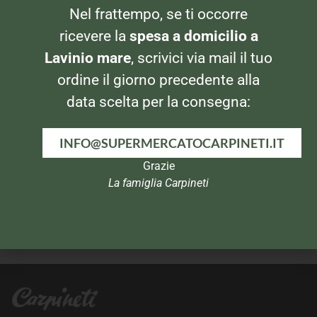
Nel frattempo, se ti occorre
BIBITE
BIBITE
Coca Cola Lattina 0,33
Fanta Lattina 0,33
ricevere la
spesa a domicilio a
Lavinio mare
, scrivici via mail il tuo
ordine il giorno precedente alla
data scelta per la consegna:
INFO@SUPERMERCATOCARPINETI.IT
Grazie
La famiglia Carpineti
BIBITE
APERITIVI
Fanta 1,5lt
Schweppes Tonica 4x25cl