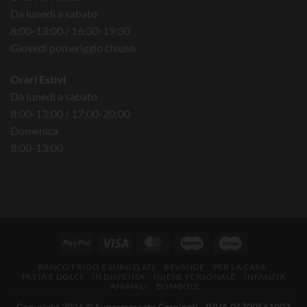
Da lunedì a sabato
8:00-13:00 / 16:30-19:30
Giovedì pomeriggio chiuso
Orari Estivi
Da lunedì a sabato
8:00-13:00 / 17:00-20:00
Domenica
8:00-13:00
BANCO FRIGO E SURGELATI
BEVANDE
PER LA CASA
PASTA E DOLCI
IN DISPENSA
IGIENE PERSONALE
INFANZIA
ANIMALI
BOMBOLE
Copyright 2026 ©
Supermercato Carpineti - P.IVA 01709561003