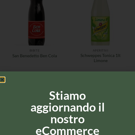
BIBITE
APERITIVI
Schweppes Tonica 1lt
San Benedetto Ben Cola
Limone
Stiamo
aggiornando il
nostro
eCommerce