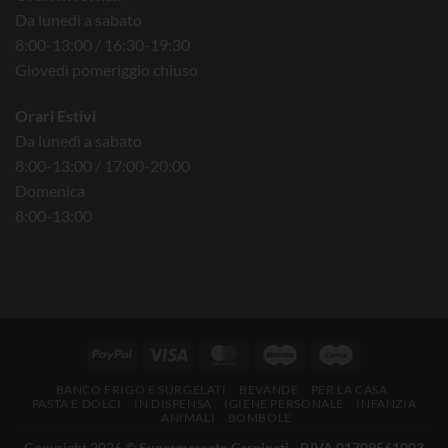
Da lunedì a sabato
8:00-13:00 / 16:30-19:30
Giovedì pomeriggio chiuso
Orari Estivi
Da lunedì a sabato
8:00-13:00 / 17:00-20:00
Domenica
8:00-13:00
BANCO FRIGO E SURGELATI
BEVANDE
PER LA CASA
PASTA E DOLCI
IN DISPENSA
IGIENE PERSONALE
INFANZIA
ANIMALI
BOMBOLE
Copyright 2026 ©
Supermercato Carpineti - P.IVA 01709561003