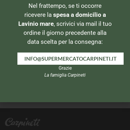
Nel frattempo, se ti occorre
BIBITE
BIBITE
Estathe al limone 1,5lt
Estathe 3x20cl Pesca
ricevere la
spesa a domicilio a
Lavinio mare
, scrivici via mail il tuo
ordine il giorno precedente alla
data scelta per la consegna:
INFO@SUPERMERCATOCARPINETI.IT
Grazie
La famiglia Carpineti
BIBITE
BIBITE
Fanta Lattina 0,33
Santal The alla Pesca 1,5lt