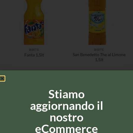
BIBITE
BIBITE
San Benedetto The al Limone
Fanta 1,5lt
1,5lt
Stiamo
aggiornando il
nostro
eCommerce