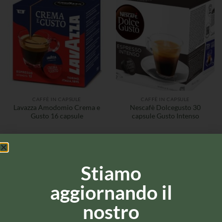
CAFFÈ IN CAPSULE
CAFFÈ IN CAPSULE
Lavazza Amodomio Crema e
Nescafè Dolcegusto 30
Gusto 16 capsule
capsule Gusto Intenso
Stiamo
aggiornando il
nostro