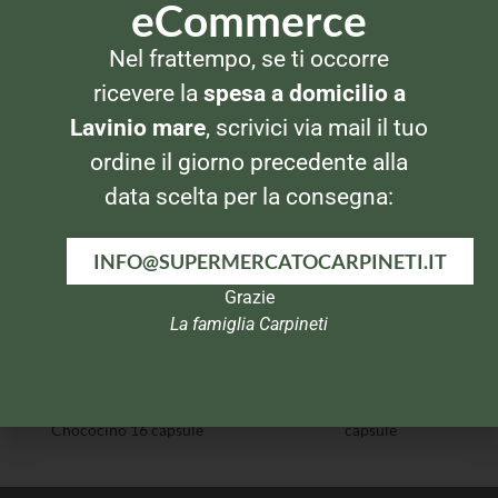
eCommerce
Nel frattempo, se ti occorre
CAFFÈ IN CAPSULE
CAFFÈ IN CAPSULE
Lavazza Amodomio Ginseng
Illy Rosso 18 capsule
ricevere la
spesa a domicilio a
12 capsule
Lavinio mare
, scrivici via mail il tuo
ordine il giorno precedente alla
data scelta per la consegna:
INFO@SUPERMERCATOCARPINETI.IT
Grazie
La famiglia Carpineti
CAFFÈ IN CAPSULE
CAFFÈ IN CAPSULE
Nescafè Dolcegusto
Trombetta piùcrema 10
Chococino 16 capsule
capsule