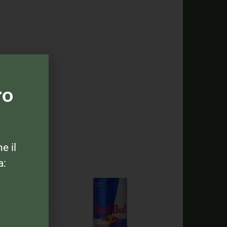
ro
ne il
a: