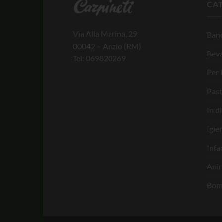
CA
Via Alla Marina, 29
Banc
00042 – Anzio (RM)
Bev
Tel: 069820269
Per 
Past
In d
Igie
Infa
Anim
Bom