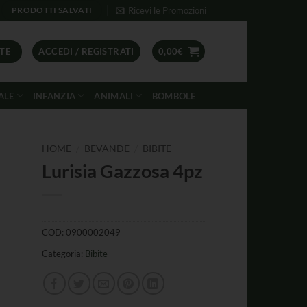
Ricevi le Promozioni
PRODOTTI SALVATI
TE
ACCEDI / REGISTRATI
0,00
€
ALE
INFANZIA
ANIMALI
BOMBOLE
/
/
HOME
BEVANDE
BIBITE
Lurisia Gazzosa 4pz
COD:
0900002049
Categoria:
Bibite