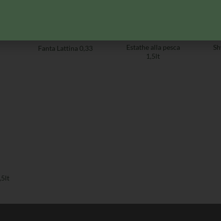
BIBITE
BIBITE
Estathe alla pesca
Sh
Fanta Lattina 0,33
1,5lt
,5lt