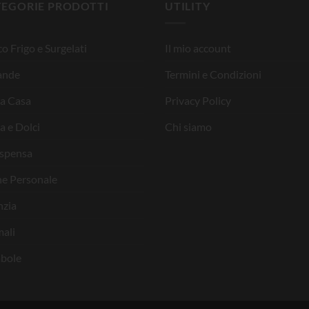
TEGORIE PRODOTTI
UTILITY
o Frigo e Surgelati
Il mio account
ande
Termini e Condizioni
la Casa
Privacy Policy
a e Dolci
Chi siamo
ispensa
ne Personale
nzia
ali
bole