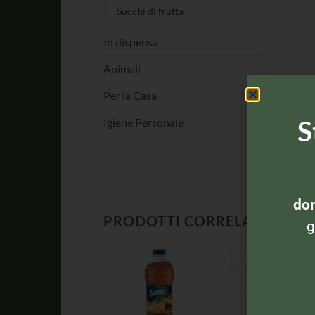
Succhi di frutta
In dispensa
Animali
Per la Casa
S
Igiene Personale
dom
PRODOTTI CORRELATI
g