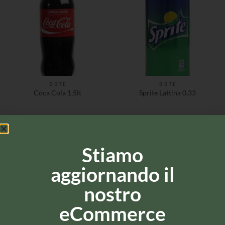
BIBITE
BIBITE
Coca Cola 1,5lt
Sprite Lattina 0,33
Stiamo
aggiornando il
nostro
eCommerce