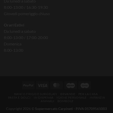
Da lunedì a sabato
8:00-13:00 / 16:30-19:30
Giovedì pomeriggio chiuso
Orari Estivi
Da lunedì a sabato
8:00-13:00 / 17:00-20:00
Domenica
8:00-13:00
BANCO FRIGO E SURGELATI
BEVANDE
PER LA CASA
PASTA E DOLCI
IN DISPENSA
IGIENE PERSONALE
INFANZIA
ANIMALI
BOMBOLE
Copyright 2026 ©
Supermercato Carpineti - P.IVA 01709561003