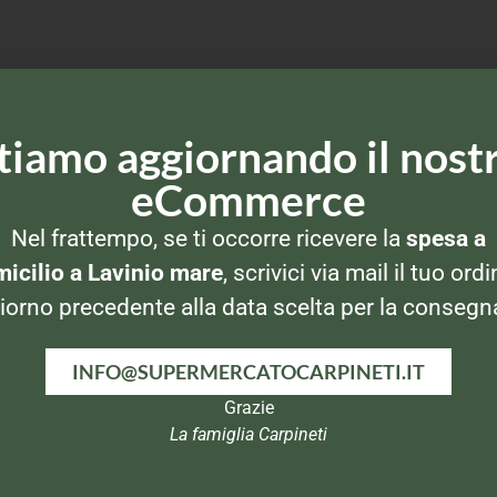
tiamo aggiornando il nost
eCommerce
Nel frattempo, se ti occorre ricevere la
spesa a
icilio a Lavinio mare
, scrivici via mail il tuo ordi
iorno precedente alla data scelta per la consegn
INFO@SUPERMERCATOCARPINETI.IT
Grazie
La famiglia Carpineti
E
PELATI E PASSATE
PELATI E PASSATE
P
Mutti Doppio
De Rica Polpapronta
race
Graz
concentrato di
3x400gr