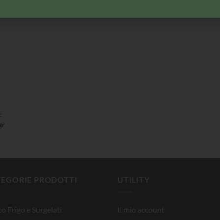
pomodoro
E
gr
TEGORIE PRODOTTI
UTILITY
o Frigo e Surgelati
Il mio account