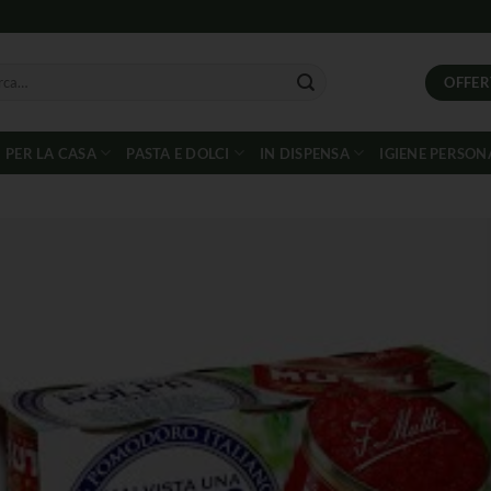
OFFER
PER LA CASA
PASTA E DOLCI
IN DISPENSA
IGIENE PERSON