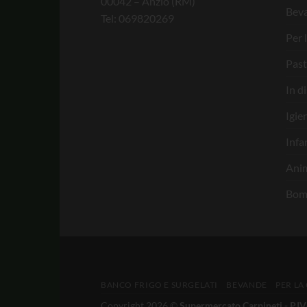
00042 – Anzio (RM)
Bev
Tel: 069820269
Per 
Past
In d
Igie
Infa
Anim
Bom
BANCO FRIGO E SURGELATI
BEVANDE
PER LA
Copyright 2026 ©
Supermercato Carpineti - P.