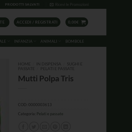
Ricevi le Promozioni
PRODOTTI SALVATI
TE
ACCEDI / REGISTRATI
0,00
€
ALE
INFANZIA
ANIMALI
BOMBOLE
/
/
HOME
IN DISPENSA
SUGHI E
/
PASSATE
PELATI E PASSATE
Mutti Polpa Tris
COD:
0000003613
Categoria:
Pelati e passate