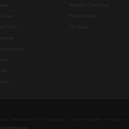
ande
Termini e Condizioni
la Casa
Privacy Policy
a e Dolci
Chi siamo
ispensa
ne Personale
nzia
ali
bole
 CASA
PASTA E DOLCI
IN DISPENSA
IGIENE PERSONALE
INFANZIA
IVA 01709561003