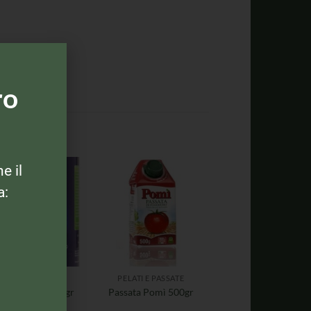
ro
ne il
a:
ELATI E PASSATE
PELATI E PASSATE
iella Pelati 800gr
Passata Pomì 500gr