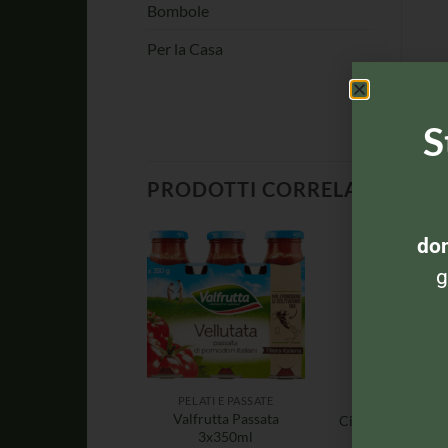
Bombole
Per la Casa
S
PRODOTTI CORRELATI
dom
g
PELATI E PASSATE
PELATI E PASSAT
Valfrutta Passata
Cirio Passata Ve
3x350ml