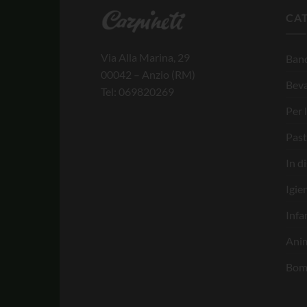
CA
Via Alla Marina, 29
Banc
00042 – Anzio (RM)
Bev
Tel: 069820269
Per 
Past
In d
Igie
Infa
Anim
Bom