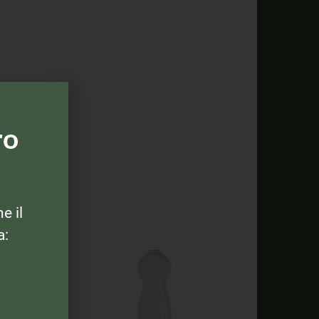
ro
ne il
a: