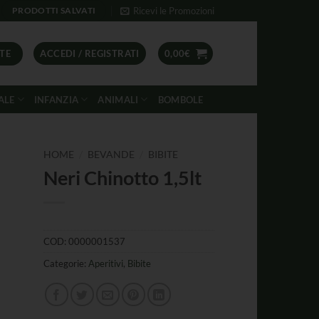
Ricevi le Promozioni
PRODOTTI SALVATI
TE
ACCEDI / REGISTRATI
0,00
€
ALE
INFANZIA
ANIMALI
BOMBOLE
/
/
HOME
BEVANDE
BIBITE
Neri Chinotto 1,5lt
COD:
0000001537
Categorie:
Aperitivi
,
Bibite