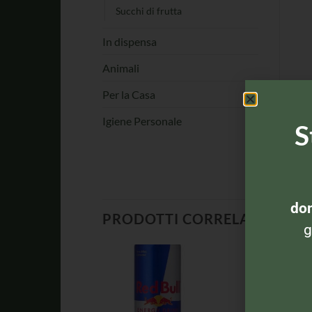
Succhi di frutta
In dispensa
Animali
Per la Casa
Igiene Personale
S
dom
PRODOTTI CORRELATI
g