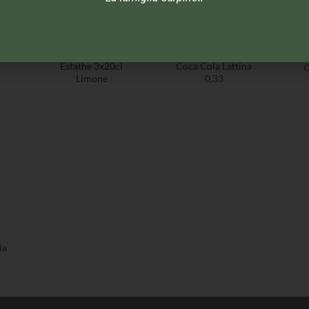
BIBITE
BIBITE
Estathe 3x20cl
Coca Cola Lattina
C
Limone
0,33
ia