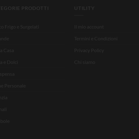
TEGORIE PRODOTTI
UTILITY
o Frigo e Surgelati
Il mio account
ande
Termini e Condizioni
la Casa
Privacy Policy
a e Dolci
Chi siamo
ispensa
ne Personale
nzia
ali
bole