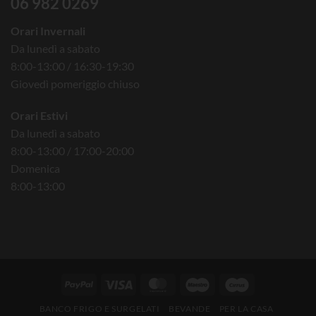
06 982 0269
Orari Invernali
Da lunedì a sabato
8:00-13:00 / 16:30-19:30
Giovedì pomeriggio chiuso
Orari Estivi
Da lunedì a sabato
8:00-13:00 / 17:00-20:00
Domenica
8:00-13:00
BANCO FRIGO E SURGELATI
BEVANDE
PER LA CASA