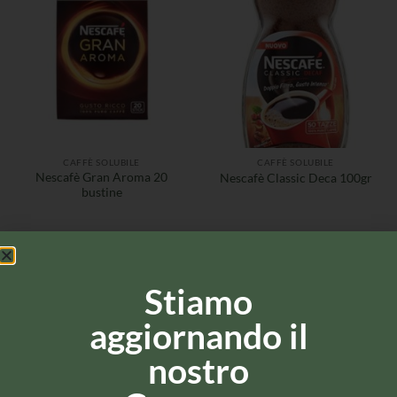
CAFFÈ SOLUBILE
CAFFÈ SOLUBILE
Nescafè Gran Aroma 20
Nescafè Classic Deca 100gr
bustine
Stiamo
aggiornando il
nostro