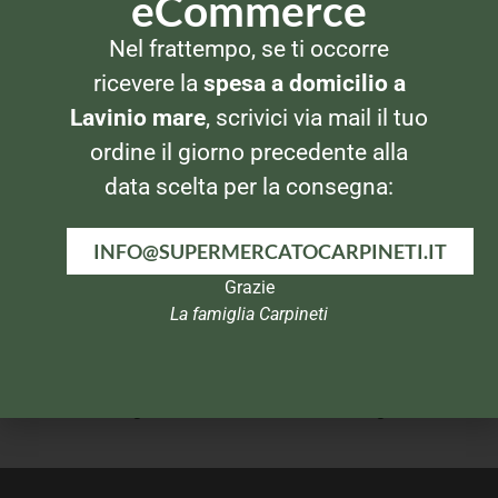
eCommerce
CAFFÈ SOLUBILE
CAFFÈ SOLUBILE
Nel frattempo, se ti occorre
Nescafè Gineng Coffee 10
Nescafè Cappuccino 250gr
bustine
ricevere la
spesa a domicilio a
Lavinio mare
, scrivici via mail il tuo
ordine il giorno precedente alla
data scelta per la consegna:
INFO@SUPERMERCATOCARPINETI.IT
Grazie
La famiglia Carpineti
CAFFÈ SOLUBILE
CAFFÈ SOLUBILE
Nescafè Azera Espresso
Nescafè Classic Strong
100gr
100gr