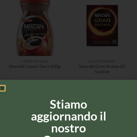
CAFFÈ SOLUBILE
CAFFÈ SOLUBILE
Nescafè Gran Aroma 20
Nescafè Classic Deca 100gr
bustine
Stiamo
aggiornando il
nostro