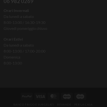
06 982 0269
Orari Invernali
Da lunedì a sabato
8:00-13:00 / 16:30-19:30
Giovedì pomeriggio chiuso
Orari Estivi
Da lunedì a sabato
8:00-13:00 / 17:00-20:00
Domenica
8:00-13:00
BANCO FRIGO E SURGELATI
BEVANDE
PER LA CASA