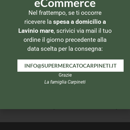
eCommerce
Nel frattempo, se ti occorre
CAFFÈ SOLUBILE
CAFFÈ SOLUBILE
Nescafè Classic Strong
Nescafè Relax 20 bustine
ricevere la
spesa a domicilio a
100gr
Lavinio mare
, scrivici via mail il tuo
ordine il giorno precedente alla
data scelta per la consegna:
INFO@SUPERMERCATOCARPINETI.IT
Grazie
La famiglia Carpineti
CAFFÈ SOLUBILE
CAFFÈ SOLUBILE
Nescafè Gran Aroma 50gr
Nescafè Caffelatte 100gr