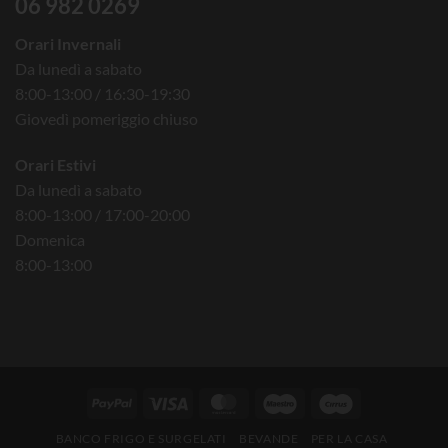
06 982 0269
Orari Invernali
Da lunedì a sabato
8:00-13:00 / 16:30-19:30
Giovedì pomeriggio chiuso
Orari Estivi
Da lunedì a sabato
8:00-13:00 / 17:00-20:00
Domenica
8:00-13:00
BANCO FRIGO E SURGELATI
BEVANDE
PER LA CASA