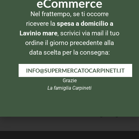
eCommerce
FORMAGGI
FORMAGGI
Nel frattempo, se ti occorre
Rovagnati Pecorino
Tigre Formaggino
Grattugiato 100gr
ricevere la
spesa a domicilio a
Lavinio mare
, scrivici via mail il tuo
ordine il giorno precedente alla
data scelta per la consegna:
INFO@SUPERMERCATOCARPINETI.IT
Grazie
La famiglia Carpineti
FORMAGGI
FORMAGGI
Parmareggio Parmigiano
Nonno Nanni Golosetta
Grattugiato 60gr