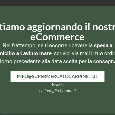
tiamo aggiornando il nost
eCommerce
Nel frattempo, se ti occorre ricevere la
spesa a
icilio a Lavinio mare
, scrivici via mail il tuo ordi
iorno precedente alla data scelta per la consegn
INFO@SUPERMERCATOCARPINETI.IT
Grazie
SNACK SALATI
SNACK SALATI
La famiglia Carpineti
l
San Carlo Bruschetti
Sa
Puff Maxi Tubo
Pomodoro