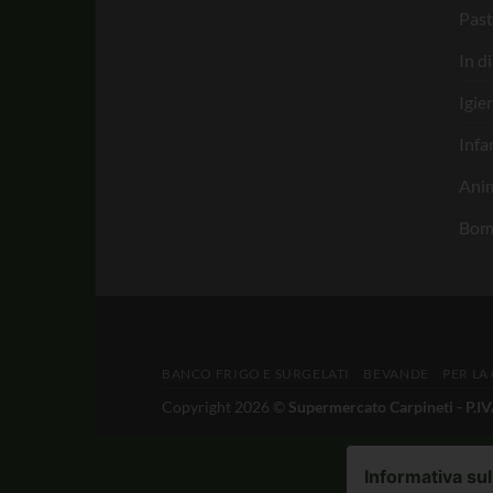
Past
In d
Igie
Infa
Anim
Bom
BANCO FRIGO E SURGELATI
BEVANDE
PER LA
Copyright 2026 ©
Supermercato Carpineti - P.
Informativa sul