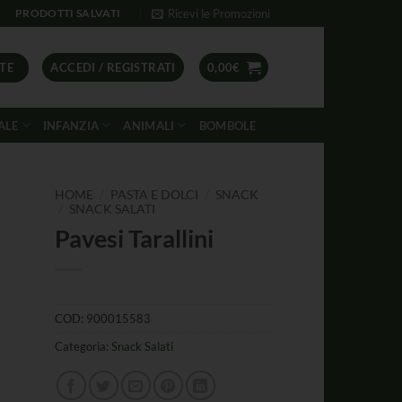
Ricevi le Promozioni
PRODOTTI SALVATI
TE
ACCEDI / REGISTRATI
0,00
€
ALE
INFANZIA
ANIMALI
BOMBOLE
/
/
HOME
PASTA E DOLCI
SNACK
/
SNACK SALATI
Pavesi Tarallini
COD:
900015583
Categoria:
Snack Salati