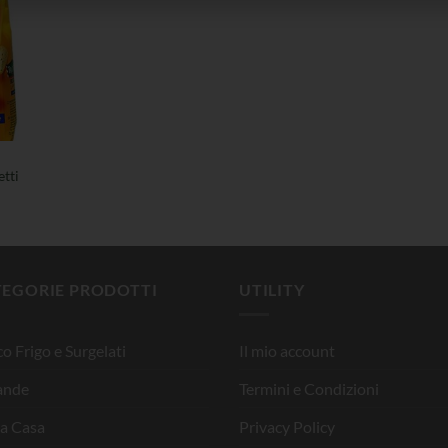
etti
TEGORIE PRODOTTI
UTILITY
o Frigo e Surgelati
Il mio account
ande
Termini e Condizioni
la Casa
Privacy Policy