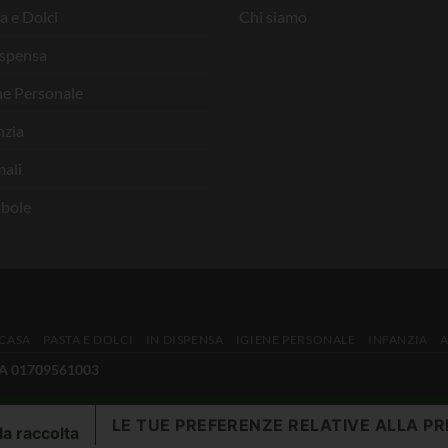
a e Dolci
Chi siamo
ispensa
ne Personale
nzia
ali
bole
 CASA
PASTA E DOLCI
IN DISPENSA
IGIENE PERSONALE
INFANZIA
IVA 01709561003
LE TUE PREFERENZE RELATIVE ALLA PR
la raccolta