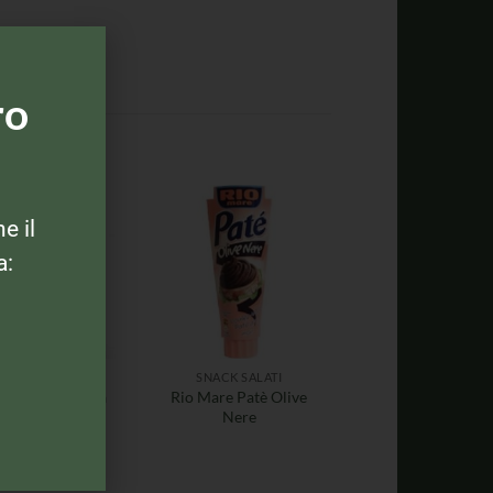
ro
ne il
a:
PATATINE
SNACK SALATI
n Carlo Patatina
Rio Mare Patè Olive
Classica 300gr
Nere