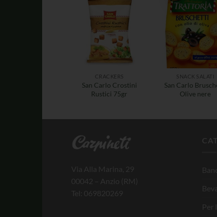
CRACKERS
SNACK SALATI
San Carlo Crostini
San Carlo Brusch
Rustici 75gr
Olive nere
CA
Via Alla Marina, 29
Banc
00042 – Anzio (RM)
Bev
Tel: 069820269
Per 