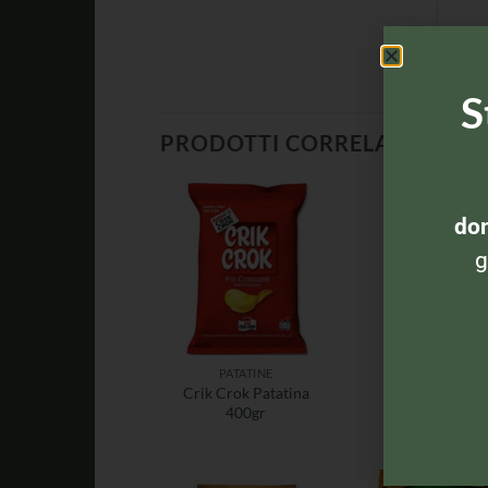
S
PRODOTTI CORRELATI
dom
g
PATATINE
SNACK SALATI
Crik Crok Patatina
Rio Mare Patè a
400gr
tonno